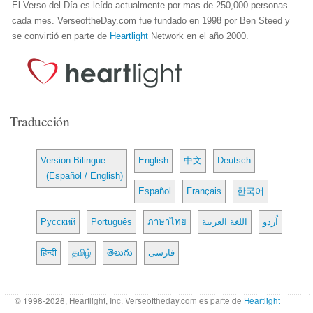
El Verso del Día es leído actualmente por mas de 250,000 personas
cada mes. VerseoftheDay.com fue fundado en 1998 por Ben Steed y
se convirtió en parte de
Heartlight
Network en el año 2000.
Traducción
Version Bilingue:
English
中文
Deutsch
(Español / English)
Español
Français
한국어
Русский
Português
ภาษาไทย
اللغة العربية
اُردو
हिन्दी
தமிழ்
తెలుగు
فارسی
© 1998-2026, Heartlight, Inc. Verseoftheday.com es parte de
Heartlight