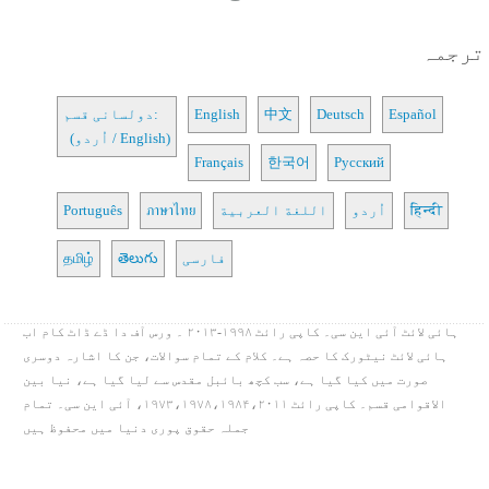
ترجمہ
Español
Deutsch
中文
English
دولسانی قسم:
(اُردو / English)
Français
한국어
Русский
हिन्दी
اُردو
اللغة العربية
ภาษาไทย
Português
فارسی
తెలుగు
தமிழ்
ہائی لائٹ آئی این سی۔ کاپی رائٹ ۱۹۹۸-۲۰۱۳ ۔ ورس آف دا ڈے ڈاٹ کام اب
ہائی لائٹ نیٹورک کا حصہ ہے۔ کلام کے تمام سوالات، جن کا اشارہ دوسری
صورت میں کیا گیا ہے، سب کچھ بائبل مقدس سے لیا گیا ہے، نیا بین
الاقوامی قسم۔ کاپی رائٹ ۱۹۷۳،۱۹۷۸،۱۹۸۴،۲۰۱۱، آئی این سی۔ تمام
جملہ حقوق پوری دنیا میں محفوظ ہیں