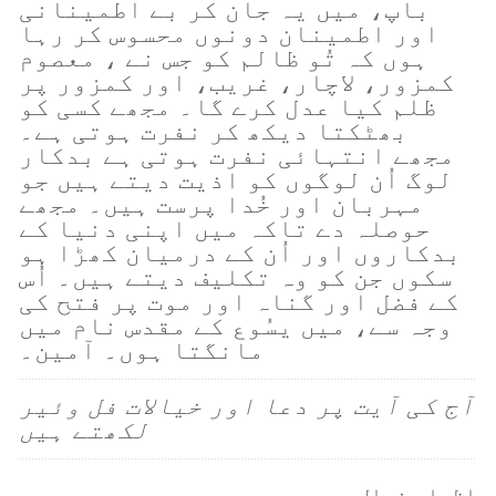
باپ، میں یہ جان کر بے اطمینانی
اور اطمینان دونوں محسوس کر رہا
ہوں کہ تُو ظالم کو جس نے ، معصوم
کمزور، لاچار، غریب، اور کمزور پر
ظلم کیا عدل کرے گا۔ مجھے کسی کو
بھٹکتا دیکھ کر نفرت ہوتی ہے۔
مجھے انتہائی نفرت ہوتی ہے بدکار
لوگ اُن لوگوں کو اذیت دیتے ہیں جو
مہربان اور خُدا پرست ہیں۔ مجھے
حوصلہ دے تاکہ میں اپنی دنیا کے
بدکاروں اور اُن کے درمیان کھڑا ہو
سکوں جن کو وہ تکلیف دیتے ہیں۔ اُس
کے فضل اور گناہ اور موت پر فتح کی
وجہ سے، میں یسُوع کے مقدس نام میں
مانگتا ہوں۔ آمین۔
آج کی آیت پر دعا اور خیالات فل وئیر
لکھتے ہیں
اظہارِ خیال