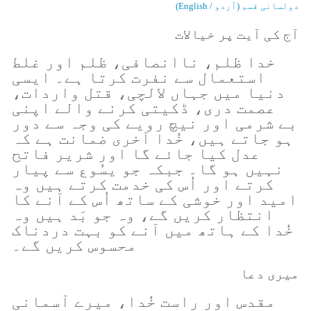
دولسانی قسم (اُردو / English)
آج کی آیت پر خیالات
خدا ظلم، ناانصافی، ظلم اور غلط
استعمال سے نفرت کرتا ہے۔ ایسی
دنیا میں جہاں لالچی، قتل واردات،
عصمت دری، ڈکیتی کرنے والے اپنی
بے شرمی اور نیچ رویے کی وجہ سے دور
ہو جاتے ہیں، خُدا آخری ضمانت ہے کہ
عدل کیا جائے گا اور شریر فاتح
نہیں ہو گا۔ جبکہ جو یسُوع سے پیار
کرتے اور اُس کی خدمت کرتے ہیں وہ
امید اور خوشی کے ساتھ اُس کے آنے کا
انتظار کریں گے، وہ جو بَد ہیں وہ
خُدا کے ہاتھ میں آنے کو بہت دردناک
محسوس کریں گے۔
میری دعا
مقدس اور راست خُدا، میرے آسمانی