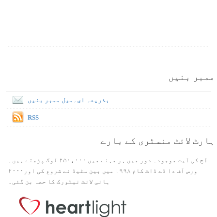
ممبر بنیں
بذریعہ ای۔میل ممبر بنیں
RSS
ہارٹ لائٹ منسٹری کے بارے
آج کی آیت موجودہ دور میں ہر مہنے میں ۲۵۰،۰۰۰ لوگ پڑھتے ہیں۔
ورس آف دا ڈے ڈاٹ کام ۱۹۹۸ میں بین سٹیڈ نے شروع کی اور۲۰۰۰
ہائی لائٹ نیٹورک کا حصہ بن گئی۔