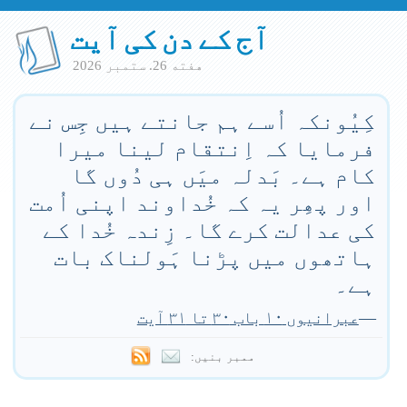
آج کے دن کی آیت
هفته 26. ستمبر 2026
کِیُونکہ اُسے ہم جانتے ہیں جِس نے
فرمایا کہ اِنتقام لینا میرا
کام ہے۔ بَدلہ میَں ہی دُوں گا
اور پھِر یہ کہ خُداوند اپنی اُمت
کی عدالت کرے گا۔ زِندہ خُدا کے
ہاتھوں میں پڑنا ہَولناک بات
ہے۔
—
عبرانیوں ۱۰ باب ۳۰ تا ۳۱ آیت
ممبر بنیں: