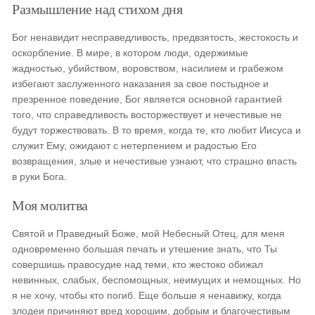
Размышление над стихом дня
Бог ненавидит несправедливость, предвзятость, жестокость и
оскорбление. В мире, в котором люди, одержимые
жадностью, убийством, воровством, насилием и грабежом
избегают заслуженного наказания за свое постыдное и
презренное поведение, Бог является основной гарантией
того, что справедливость восторжествует и нечестивые не
будут торжествовать. В то время, когда те, кто любит Иисуса и
служит Ему, ожидают с нетерпением и радостью Его
возвращения, злые и нечестивые узнают, что страшно впасть
в руки Бога.
Моя молитва
Святой и Праведный Боже, мой Небесный Отец, для меня
одновременно большая печать и утешение знать, что Ты
совершишь правосудие над теми, кто жестоко обижал
невинных, слабых, беспомощных, неимущих и немощных. Но
я не хочу, чтобы кто погиб. Еще больше я ненавижу, когда
злодеи причиняют вред хорошим, добрым и благочестивым