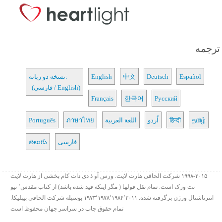
ترجمه
Español
Deutsch
中文
English
نسخه دو زبانه:
(فارسی / English)
Français
한국어
Русский
தமிழ்
हिन्दी
اُردو
اللغة العربية
ภาษาไทย
Português
فارسی
తెలుగు
۱۹۹۸-۲۰۱۵ شرکت الحاقی هارت لایت. ورس آو ذ دی دات کام بخشی از هارت لایت
نت ورک است. تمام نقل قولها ( مگر اینکه قید شده باشد) از کتاب مقدس٬ نیو
انترناشنال ورژن برگرفته شده. ۱۹۷۳٬۱۹۷۸٬۱۹۸۴٬۲۰۱۱ بوسیله شرکت الحاقی بیبلیکا.
تمام حقوق چاپ در سراسر جهان محفوظ است