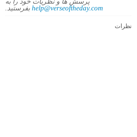
پرسش ها و نظریات خود را به
help@verseoftheday.com
بفرستید.
نظرات