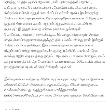
பரிசுத்தமும் நீதியுமுள்ள தேவனே , என் பரலோகத்தின் பிதாவே ,
யாதொரு குற்றம் செய்யாதவர்கள் , பெலவீனர்கள், ஆதரவற்றவர்கள்,
பின்தங்கியவர்கள் மற்றும் உடைக்கப்பட்டவர்கள் ஆகிய இவர்களுக்கு
அநியாயம் செய்தவர்களுக்கு நீதி வழங்குவீர்கள் என்பதை அறிந்து நான்
ஒருபுறம் வேதனையாகவும், மறுபுறம் ஆறுதலையும் அடைகிறேன் .
ஒருவரும் இழந்துபோவதை பார்க்க நான் வெறுக்கிறேன்.
கொடுமையுள்ளவர்கள் நல்லவர்களும், இரக்கமுள்ளவர்களும் தெய்வ
பக்தியுள்ளவர்களுமானவர்களுக்குத் தீமை செய்யும்போது நான் இன்னும்
அதிகமாய் வெறுக்கிறேன். இவ் உலகத்திலுள்ள சாத்தானானவன்
விழுங்கலாம் என்று எண்ணுகிறவர்களுக்கு மத்தியில் அடியேன் நிற்க
எனக்கு அதிக தைரியத்தை தாரும் . அவருடைய கிருபையினாலும்,பாவம்
மற்றும் மரணத்தின் மீது வெற்றியின் காரணமாகவும், இயேசுவின் பரிசுத்த
நாமத்தினாலே அடியேன் ஜெபிக்கிறேன். ஆமென்.
இன்றைக்கான வார்த்தை அதின் கருப்பொருள் மற்றும் ஜெபம் ஆகியவை
சகோதரர் பில்வேர் அவர்களால் எழுதப்படுகிறது. நீங்கள் உங்களுடைய
கேள்விகள் அல்லது கருத்துக்களை பகிர்ந்துகொள்ள
help@verseoftheday.com என்ற மின்னஞ்சல் மூலமாக தெரிவிக்கலாம்.
கருத்து