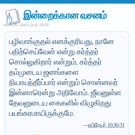
இன்றைக்கான வசனம்
சனி 26. செப்டம்பர் 2026
பழிவாங்குதல் எனக்குரியது, நானே
பதிற்செய்வேன் என்று கர்த்தர்
சொல்லுகிறார் என்றும், கர்த்தர்
தம்முடைய ஜனங்களை
நியாயந்தீர்ப்பார் என்றும் சொன்னவர்
இன்னாரென்று அறிவோம். ஜீவனுள்ள
தேவனுடைய கைகளில் விழுகிறது
பயங்கரமாயிருக்குமே.
—
எபிரேயர் 10:30-31