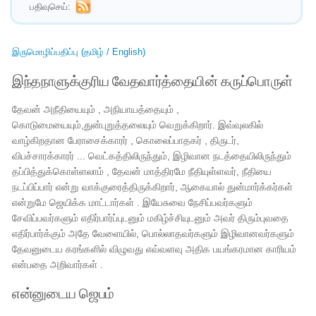
பதிவுசெய்:
இருமொழிப்பதிப்பு (தமிழ் / English)
இந்தநாளுக்குரிய வேதவார்த்தையின் கருப்பொருள்
தேவன் அநீதியையும் , அநியாயத்தையும் ,
கொடுமையையும்,துன்புறுத்தலையும் வெறுக்கிறார். இவ்வுலகில்
வாழ்கிறதான பேராசைக்காரர் , கொலைப்பாதகர் , திருடர்,
விபச்சாரக்காரர் ... வெட்கத்திலிருந்தும், இழிவான நடத்தையிலிருந்தும்
தப்பித்துக்கொள்ளலாம் , தேவன் மாத்திரமே நீதியுள்ளவர், நீதியை
நடப்பிப்பார் என்று வாக்குரைத்திருக்கிறார், ஆகையால் துன்மார்க்கர்கள்
என்றுமே ஜெயிக்க மாட்டார்கள் . இயேசுவை நேசிப்பவர்களும்
சேவிப்பவர்களும் எதிர்பார்ப்புடனும் மகிழ்ச்சியுடனும் அவர் திரும்புவதை
எதிர்பார்க்கும் அதே வேளையில், பொல்லாதவர்களும் இழிவானவர்களும்
தேவனுடைய கரங்களில் விழுவது எவ்வளவு அதிக பயங்கரமான காரியம்
என்பதை அறிவார்கள் .
என்னுடைய ஜெபம்