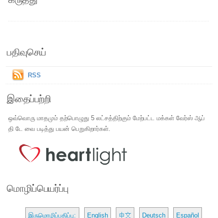
பதிவுசெய்
RSS
இதைப்பற்றி
ஒவ்வொரு மாதமும் தற்பொழுது 5 லட்சத்திற்கும் மேற்பட்ட மக்கள் வேர்ஸ் ஆப்
தி டே வை படித்து பயன் பெறுகிறார்கள்.
மொழிப்பெயர்ப்பு
இருமொழிப்பதிப்பு:
English
中文
Deutsch
Español