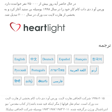
در حال حاضر آیه روز بیش از ۲۵۰۰۰۰ نفر خواننده دارد.
ورس آو ذ دی دات کام کار خود را در سال ۱۹۹۸ بوسیله بن ستید آغاز کرد و به
بخشی از هارت لایت نت ورک در سال ۲۰۰۰ تبدیل شد.
ترجمه
English
中文
Deutsch
Español
Français
한국어
اُردو
اللغة العربية
ภาษาไทย
Português
Русский
فارسی
తెలుగు
தமிழ்
हिन्दी
۱۹۹۸-۲۰۱۵ شرکت الحاقی هارت لایت. ورس آو ذ دی دات کام بخشی از هارت لایت
نت ورک است. تمام نقل قولها ( مگر اینکه قید شده باشد) از کتاب مقدس٬ نیو
انترناشنال ورژن برگرفته شده. ۱۹۷۳٬۱۹۷۸٬۱۹۸۴٬۲۰۱۱ بوسیله شرکت الحاقی بیبلیکا.