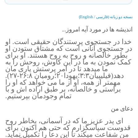
نسخه دو زبانه (فارسی / English)
اندیشه ها در مورد آیه امروز...
خدا در جستجوی پرستندگان حقیقی است. او
در جستجوی آنانی است که مشتاق ستودن او
بطور خالصانه و روح به روح هستند. او برای
کمک نمودن به ما در این کاوش، روحش را به
ما میدهد تا در امر پرستش یاری مان
دهد(فیلیپیان۳:۳؛یهودا۲۰؛رومیان ۲۶:۸-۲۷).
مهمتر از همه، او از ما می خواهد که او را
براستی و خالصانه، بر طبق اراده اش و با
تمام وجودمان بپرستیم.
دعای من
ای پدر عزیز ما که در آسمانی، بخاطر روح
قدوست سپاسگزارم که حتی هم اکنون برای
من شفاعت میکند تا این دعا را تکمیل نماید.