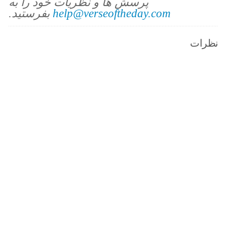
پرسش ها و نظریات خود را به
help@verseoftheday.com
بفرستید.
نظرات