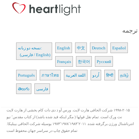
ترجمه
Español
Deutsch
中文
English
نسخه دو زبانه:
(فارسی / English)
Français
한국어
Русский
தமிழ்
हिन्दी
اُردو
اللغة العربية
ภาษาไทย
Português
فارسی
తెలుగు
۱۹۹۸-۲۰۱۵ شرکت الحاقی هارت لایت. ورس آو ذ دی دات کام بخشی از هارت لایت
نت ورک است. تمام نقل قولها ( مگر اینکه قید شده باشد) از کتاب مقدس٬ نیو
انترناشنال ورژن برگرفته شده. ۱۹۷۳٬۱۹۷۸٬۱۹۸۴٬۲۰۱۱ بوسیله شرکت الحاقی بیبلیکا.
تمام حقوق چاپ در سراسر جهان محفوظ است