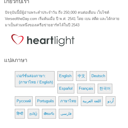
เกี่ยวกับเรา
ปัจจุบันนี้มีผู้อ่านพระคำประจำวัน ถึง 250,000 คนต่อเดือน เว็บไซต์
VerseoftheDay.com เริ่มต้นเมื่อ ปี พ.ศ. 2541 โดย เบน สตีด และได้กลาย
มาเป็นส่วนหนึ่งของเครือข่ายฮาร์ทไล์ในปี 2543
แปลภาษา
เวอร์ชั่นสองภาษา:
English
中文
Deutsch
(ภาษาไทย / English)
Español
Français
한국어
Русский
Português
ภาษาไทย
اللغة العربية
اُردو
हिन्दी
தமிழ்
తెలుగు
فارسی