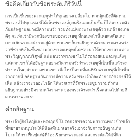
ข้อคิดเกี่ยวกับข้อพระคัมภีร์วันนี้
การเป็นขึ้นของพระเยซูทำให้ทุกอย่างเปลี่ยนไป พวกผู้หญิงที่ติดตาม
พระองค์ไปทุกแห่ง ที่ได้เห็นพระองค์ถูกตรึงและเป็นขึ้น ก็ได้มารวมตัว
กันอธิษฐานอย่างมีความหวัง รวมทั้งแม่ของพระเยซูด้วย แต่ถ้าสังเกต
ดีๆ จะเห็นว่ามีพวกน้องชายของพระเยซู ที่ก่อนหน้านี้เคยสงสัยและ
เยาะเย้ยพระองค์รวมอยู่ด้วย พวกเขาก็มาอธิษฐานด้วยความคาดหวัง
ว่าพี่ชายที่เป็นขึ้นของพวกเขาจะเทฤทธิ์เดชลงมาให้พวกเขาผ่านทาง
พระวิญญาณบริสุทธิ์ แน่นอนว่าพวกเขาไม่ได้รอคอยแบบลมๆแล้งๆ
แต่พวกเขาก็ได้อธิษฐานอย่างมีความหวังว่าพระเยซูที่เป็นขึ้นแล้วจะ
ทำงานใหญ่ผ่านทางพวกเขา เมื่อไหร่ก็ตามที่คนที่รักพระเยซูที่เป็นขึ้น
จากตายนี้ อธิษฐานกันอย่างมีความหวัง พระเจ้าก็จะทำการอัศจรรย์ให้
เห็น แล้วเราจะรออะไรอีก ให้พวกเราที่รักพระเยซูมารวมตัวกัน
อธิษฐานอย่างมีความหวังว่างานของพระเจ้าจะสำเร็จลุล่วงไปด้วยดี
ผ่านทางพวกเรา
คำอธิษฐาน
พระเจ้าผู้ยิ่งใหญ่และทรงฤทธิ์ โปรดอวยพรความพยายามของข้าพเจ้า
ที่พยายามหนุนใจให้พี่น้องหันมาเอาจริงเอาจังกับการอธิษฐานกัน
โปรดให้การฟื้นฟูแก่ผู้ที่ร้องเรียกหาพระองค์ และกระตุ้นให้ผู้ที่หิว