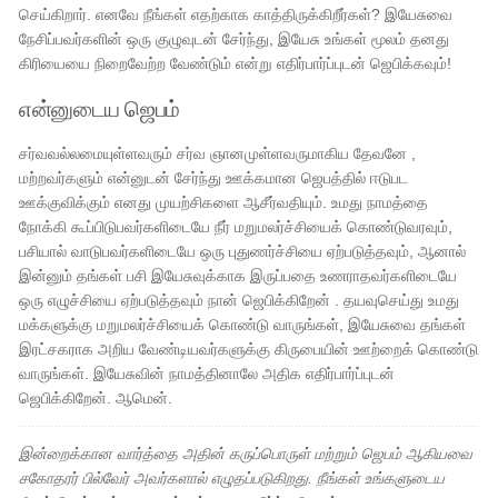
செய்கிறார். எனவே நீங்கள் எதற்காக காத்திருக்கிறீர்கள்? இயேசுவை
நேசிப்பவர்களின் ஒரு குழுவுடன் சேர்ந்து, இயேசு உங்கள் மூலம் தனது
கிரியையை நிறைவேற்ற வேண்டும் என்று எதிர்பார்ப்புடன் ஜெபிக்கவும்!
என்னுடைய ஜெபம்
சர்வவல்லமையுள்ளவரும் சர்வ ஞானமுள்ளவருமாகிய தேவனே ,
மற்றவர்களும் என்னுடன் சேர்ந்து ஊக்கமான ஜெபத்தில் ஈடுபட
ஊக்குவிக்கும் எனது முயற்சிகளை ஆசீர்வதியும். உமது நாமத்தை
நோக்கி கூப்பிடுபவர்களிடையே நீர் மறுமலர்ச்சியைக் கொண்டுவரவும்,
பசியால் வாடுபவர்களிடையே ஒரு புதுணர்ச்சியை ஏற்படுத்தவும், ஆனால்
இன்னும் தங்கள் பசி இயேசுவுக்காக இருப்பதை உணராதவர்களிடையே
ஒரு எழுச்சியை ஏற்படுத்தவும் நான் ஜெபிக்கிறேன் . தயவுசெய்து உமது
மக்களுக்கு மறுமலர்ச்சியைக் கொண்டு வாருங்கள், இயேசுவை தங்கள்
இரட்சகராக அறிய வேண்டியவர்களுக்கு கிருபையின் ஊற்றைக் கொண்டு
வாருங்கள். இயேசுவின் நாமத்தினாலே அதிக எதிர்பார்ப்புடன்
ஜெபிக்கிறேன். ஆமென்.
இன்றைக்கான வார்த்தை அதின் கருப்பொருள் மற்றும் ஜெபம் ஆகியவை
சகோதரர் பில்வேர் அவர்களால் எழுதப்படுகிறது. நீங்கள் உங்களுடைய