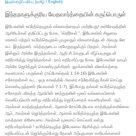
இருமொழிப்பதிப்பு (தமிழ் / English)
இந்தநாளுக்குரிய வேதவார்த்தையின் கருப்பொருள்
இயேசுவின் உயிர்த்தெழுதல் எல்லாவற்றையும் மாற்றியது! சுவிசேஷத்தின்
ஆசிரியர்கள் குறிப்பிட்டது போல, "ஸ்தீரிகள் ", இயேசுவின் சிலுவை
மரணம் மற்றும் உயிர்த்தெழுதல் முழுவதும் விசுவாசத்துடன் அவருடனே
கூட இருந்தனர். கர்த்தருடைய பரமேறுதலுக்குப் பிறகும், அவர்கள்
இன்னும் அங்கே இருந்தார்கள், ஆதி சீடர்களுடன் கீழ்ப்படிதலுடன்
எதிர்பார்த்து ஜெபித்தார்கள். நாம் எதிர்பார்ப்பது போல, இயேசுவின் தாயும்
அங்கே ஜெபித்துக் கொண்டிருக்கிறார். லூக்காவின் விளக்கத்தை
கவனமாகப் பாருங்கள் (அப்போஸ்தலர் 1:14-16) இயேசுவின்
சகோதரர்கள் கூட, ஒரு காலத்தில் அவரை சந்தேகித்து கேலி செய்து
கொண்டிருந்தனர் (யோவான் 7:1-7), இப்போது தங்கள் உயிர்த்தெழுந்த
சகோதரர் பரிசுத்த ஆவியின் ஊற்றுதலின் மூலம் வல்லமையினால்
வெளிப்படுவார் என்று எதிர்பார்த்து ஜெபிப்பதைக் கவனியுங்கள். ஆம்,
அவர்கள் காத்திருந்தார்கள், ஆனால் சோம்பேறியாக காத்திருக்கவில்லை.
ஆம், அவர்கள் ஜெபித்தார்கள், ஆனால் உயிர்த்தெழுந்த இயேசுவின்
மகத்தான கிரியையை அவர்கள் மூலமாய் செய்வார் என்று
எதிர்பார்தார்கள் ! உயிர்த்தெழுந்த இயேசுவை நேசிக்கும் மக்கள்
எதிர்பார்ப்புடன் ஜெபிக்கும்போது தேவன் அற்புதமான காரியங்களைச்