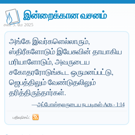
இன்றைக்கான வசனம்
சனி 3. மே 2025
அங்கே இவர்களெல்லாரும்,
ஸ்திரீகளோடும் இயேசுவின் தாயாகிய
மரியாளோடும், அவருடைய
சகோதரரோடுங்கூட ஒருமனப்பட்டு,
ஜெபத்திலும் வேண்டுதலிலும்
தரித்திருந்தார்கள்.
—
அப்போஸ்தலருடைய நடபடிகள்-Acts - 1:14
பதிவுசெய்: