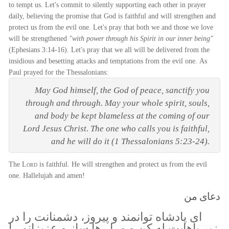
to tempt us. Let's commit to silently supporting each other in prayer
daily, believing the promise that God is faithful and will strengthen and
protect us from the evil one. Let's pray that both we and those we love
will be strengthened
"with power through his Spirit in our inner being"
(Ephesians 3:14-16). Let's pray that we all will be delivered from the
insidious and besetting attacks and temptations from the evil one. As
Paul prayed for the Thessalonians:
May God himself, the God of peace, sanctify you
through and through. May your whole spirit, souls,
and body be kept blameless at the coming of our
Lord Jesus Christ. The one who calls you is faithful,
and he will do it (1 Thessalonians 5:23-24).
The
Lord
is faithful. He will strengthen and protect us from the evil
one. Hallelujah and amen!
دعای من
ای پادشاه توانمند و پیروز، دشمنانت را در
زیر پاهایت له کن و مرا رها ساز و عزیزانم را