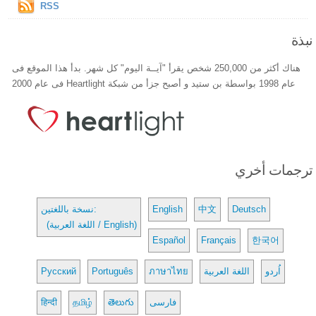
RSS
نبذة
هناك أكثر من 250,000 شخص يقرأ "آيــة اليوم" كل شهر. بدأ هذا الموقع فى
عام 1998 بواسطة بن ستيد و أصبح جزأ من شبكة Heartlight فى عام 2000
ترجمات أخري
Deutsch
中文
English
نسخة باللغتين:
(اللغة العربية / English)
Español
Français
한국어
اُردو
اللغة العربية
ภาษาไทย
Português
Русский
فارسی
తెలుగు
தமிழ்
हिन्दी