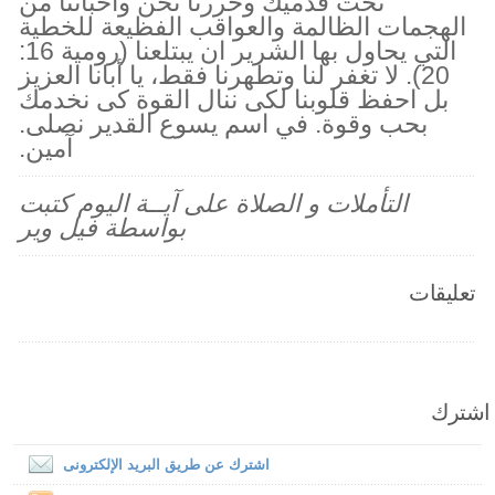
تحت قدميك وحررنا نحن واحبائنا من
الهجمات الظالمة والعواقب الفظيعة للخطية
التي يحاول بها الشرير ان يبتلعنا (رومية 16:
20). لا تغفر لنا وتطهرنا فقط، يا أبانا العزيز
بل احفظ قلوبنا لكى ننال القوة كى نخدمك
بحب وقوة. في اسم يسوع القدير نصلى.
آمين.
التأملات و الصلاة على آيــة اليوم كتبت
بواسطة فيل وير
تعليقات
اشترك
اشترك عن طريق البريد الإلكترونى