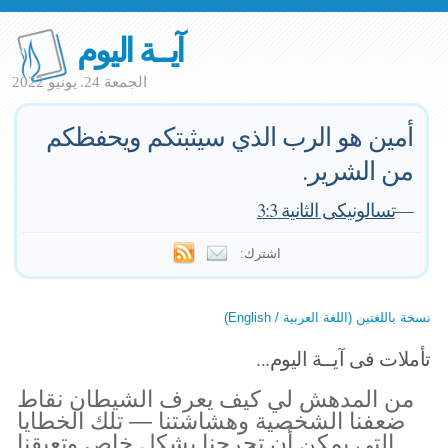
آيــة اليوم
الجمعة 24. يونيو 2022
أمين هو الرب الذي سيثبتكم ويحفظكم
من الشرير.
—
تسالونيكى الثانية 3:3
اشترك:
نسخة باللغتين (اللغة العربية / English)
تأملات فى آيــة اليوم...
من المدهش لي كيف يعرف الشيطان نقاط
ضعفنا الشخصية وهشاشتنا — تلك الخطايا
التي يمكن أن تجرحنا بشكل خاص وتعيقنا