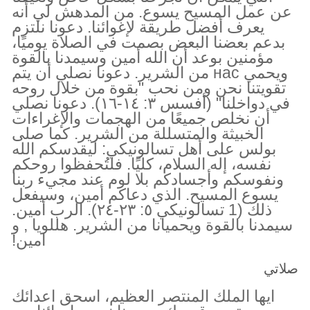
عن عمل المسيح يسوع. من المدهش لي أنه
يعرف أفضل طريقة لإغوائنا. دعونا نلتزم
بدعم بعضنا البعض بصمت في الصلاة يوميًا،
مؤمنين بوعد أن الله أمين وسيمدنا بالقوة
ويحمي нас من الشرير. دعونا نصلي أن يتم
تقويتنا نحن ومن نحب "بقوة من خلال روحه
في دواخلنا" (أفسس ٣: ١٤-١٦). دعونا نصلي
أن نخلص جميعًا من الهجمات والإغراءات
الخبيثة والمتسللة من الشرير. كما صلى
بولس على أهل تسالونيكي: ليقدسكم الله
نفسه، إله السلام، كليًا. فلتُحفظوا روحكم
ونفوسكم وأجسادكم بلا لوم عند مجيء ربنا
يسوع المسيح. الذي دعاكم أمين، وسيفعل
ذلك (1 تسالونيكي ٥: ٢٣-٢٤). الرب أمين.
سيمدنا بالقوة ويحميانا من الشرير. هللويا , و
امين!
صلاتي
ايها الملك المنتصر العظيم، اسحق اعدائك