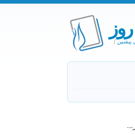
 روز
ی پیشین
]
..