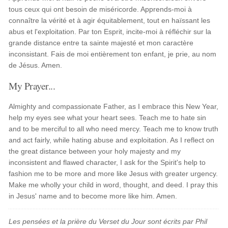
tous ceux qui ont besoin de miséricorde. Apprends-moi à
connaître la vérité et à agir équitablement, tout en haïssant les
abus et l'exploitation. Par ton Esprit, incite-moi à réfléchir sur la
grande distance entre ta sainte majesté et mon caractère
inconsistant. Fais de moi entièrement ton enfant, je prie, au nom
de Jésus. Amen.
My Prayer...
Almighty and compassionate Father, as I embrace this New Year,
help my eyes see what your heart sees. Teach me to hate sin
and to be merciful to all who need mercy. Teach me to know truth
and act fairly, while hating abuse and exploitation. As I reflect on
the great distance between your holy majesty and my
inconsistent and flawed character, I ask for the Spirit's help to
fashion me to be more and more like Jesus with greater urgency.
Make me wholly your child in word, thought, and deed. I pray this
in Jesus' name and to become more like him. Amen.
Les pensées et la prière du Verset du Jour sont écrits par Phil