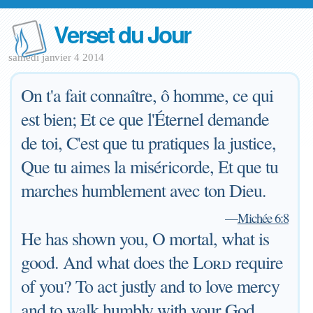
Verset du Jour
samedi janvier 4 2014
On t'a fait connaître, ô homme, ce qui
est bien; Et ce que l'Éternel demande
de toi, C'est que tu pratiques la justice,
Que tu aimes la miséricorde, Et que tu
marches humblement avec ton Dieu.
—
Michée 6:8
He has shown you, O mortal, what is
good. And what does the
Lord
require
of you? To act justly and to love mercy
and to walk humbly with your God.