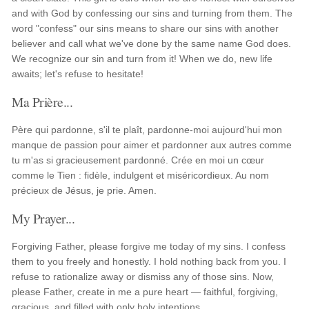
and with God by confessing our sins and turning from them. The
word "confess" our sins means to share our sins with another
believer and call what we've done by the same name God does.
We recognize our sin and turn from it! When we do, new life
awaits; let's refuse to hesitate!
Ma Prière...
Père qui pardonne, s'il te plaît, pardonne-moi aujourd'hui mon
manque de passion pour aimer et pardonner aux autres comme
tu m'as si gracieusement pardonné. Crée en moi un cœur
comme le Tien : fidèle, indulgent et miséricordieux. Au nom
précieux de Jésus, je prie. Amen.
My Prayer...
Forgiving Father, please forgive me today of my sins. I confess
them to you freely and honestly. I hold nothing back from you. I
refuse to rationalize away or dismiss any of those sins. Now,
please Father, create in me a pure heart — faithful, forgiving,
gracious, and filled with only holy intentions.