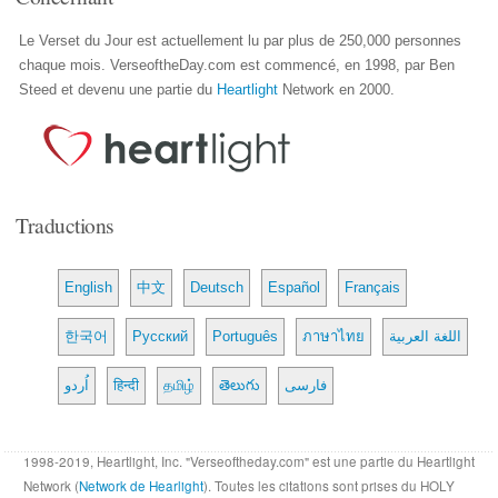
Le Verset du Jour est actuellement lu par plus de 250,000 personnes
chaque mois. VerseoftheDay.com est commencé, en 1998, par Ben
Steed et devenu une partie du
Heartlight
Network en 2000.
Traductions
English
中文
Deutsch
Español
Français
한국어
Русский
Português
ภาษาไทย
اللغة العربية
اُردو
हिन्दी
தமிழ்
తెలుగు
فارسی
1998-2019, Heartlight, Inc. "Verseoftheday.com" est une partie du Heartlight
Network (
Network de Hearlight
). Toutes les citations sont prises du HOLY