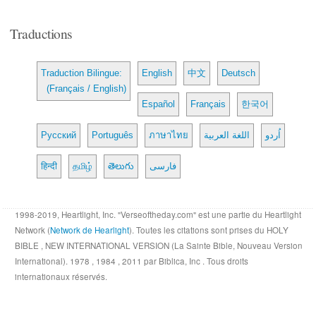
Traductions
Traduction Bilingue:
English
中文
Deutsch
(Français / English)
Español
Français
한국어
Русский
Português
ภาษาไทย
اللغة العربية
اُردو
हिन्दी
தமிழ்
తెలుగు
فارسی
1998-2019, Heartlight, Inc. "Verseoftheday.com" est une partie du Heartlight
Network (
Network de Hearlight
). Toutes les citations sont prises du HOLY
BIBLE , NEW INTERNATIONAL VERSION (La Sainte Bible, Nouveau Version
International). 1978 , 1984 , 2011 par Biblica, Inc . Tous droits
internationaux réservés.