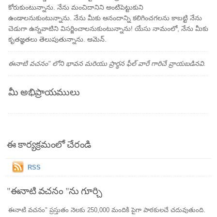
కోరుకుంటున్నాను. నేను మంచిదానిని అంటిపెట్టుకుని
ఉండాలనుకుంటున్నాను. నేను మీకు ఆనందాన్ని కలిగించగలను కాబట్టి నేను
చెడుగా ఉన్నవాటిని విసర్జించాలనుకుంటున్నాను! యేసు నామంలో, నేను మీకు
కృతజ్ఞతలు తెలుపుతున్నాను. ఆమెన్.
ఈనాటి వచనం" లోని భావన మరియు ప్రార్థన ఫీల్ వారే గారిచే వ్రాయబడినవి.
మీ అభిప్రాయములు
ఈ కార్యక్రమంలో చేరండి
RSS
"ఈనాటి వచనం "ను గూర్చి
ఈనాటి వచనం" ప్రస్తుతం నెలకు 250,000 మందికి పైగా పాఠకులచే చదువుతుంది.