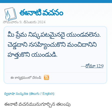
ఈనాటి వచనం
సోమవారం 9. డిసెంబరు 2024
మీ ప్రేమ నిష్కపటమైనదై యుండవలెను.
చెడ్డదాని నసహ్యించుకొని మంచిదానిని
హత్తుకొని యుండుడి.
—
రోమా 12:9
ఈ కార్యక్రమంలో చేరండి:
ద్విభాషా సంస్కరణ (తెలుగు / English)
ఈనాటి వచనమునుగూర్చిన తలంపు