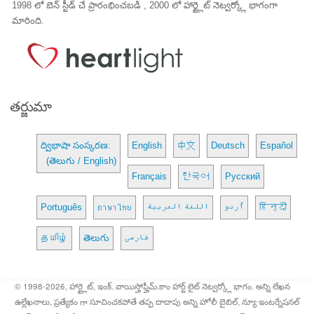
1998 లో బెన్ స్టీడ్ చే ప్రారంభించబడి , 2000 లో హార్ట్లైట్ నెట్వర్క్లో భాగంగా
మారింది.
తర్జుమా
ద్విభాషా సంస్కరణ:
English
中文
Deutsch
Español
(తెలుగు / English)
Français
한국어
Русский
Português
ภาษาไทย
اللغة العربية
اُردو
हिन्दी
தமிழ்
తెలుగు
فارسی
© 1998-2026, హార్ట్లైట్, ఇంక్. వాయిస్హోఫ్హీమ్.కాం హార్ట్ లైట్ నెట్వర్క్లో భాగం. అన్ని లేఖన
ఉల్లేఖనాలు, ప్రత్యేకం గా సూచించకపోతే తప్ప దాదాపు అన్ని హోలీ బైబిల్, న్యూ ఇంటర్నేషనల్