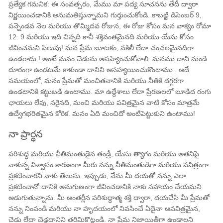
ప్రత్యేక గమనిక: ఈ సంవత్సరం, మేము మా పద్య సూచనను తేదీ ద్వారా
నిర్ణయించడానికి అనుమతిస్తున్నామని గుర్తుంచుకోండి. కాబట్టి డిసెంబర్ 9,
పన్నెండవ నెల మరియు తొమ్మిదవ రోజున, ఈ రోజు కోసం మన వాక్యం రోమా ​​​​
12: 9 మరియు ఇది చిన్నది కానీ శక్తివంతమైనది మరియు యేసు కోసం
జీవించమని పిలుపు! మన ప్రేమ బూటకం, నకిలీ లేదా చంచలమైనదిగా
ఉండరాదు ! అంటే మనం చెడును అసహ్యించుకోవాలి. మనము దాని నుండి
దూరంగా ఉండటమే కాకుండా దానిని అసహ్యయించుకొంటాము . అదే
సమయంలో, మనం ప్రేమతో మంచితనానికి మరియు నీతికి దగ్గరగా
ఉండటానికి కట్టుబడి ఉంటాము. మా ఉద్దేశాలు లేదా ప్రేరణలలో బూడిద రంగు
ఛాయలు లేవు, సరైనది, మంచి మరియు పవిత్రమైన వాటి కోసం మాత్రమే
ఉద్వేగభరితమైన కోరిక. మనం ఏది మంచిదో అంటిపెట్టుకుని ఉంటాము!
నా ప్రార్థన
పరిశుద్ధ మరియు నీతిమంతుడైన తండ్రీ, యేసు త్యాగం మరియు అతనిపై
నాకున్న విశ్వాసం కారణంగా మీరు నన్ను నీతిమంతుడిగా మరియు పవిత్రంగా
ప్రకటించారని నాకు తెలుసు. ఇప్పుడు, నేను మీ దయతో నన్ను ఎలా
ప్రకటించానో దానికి అనుగుణంగా జీవించడానికి నాకు సహాయం చేయమని
అడుగుతున్నాను. మీ అంతర్లీన పరిశుద్ధాత్మ శక్తి ద్వారా, దయచేసి మీ ప్రేమతో
నన్ను నింపండి మరియు నా హృదయంలో నివసించే ఏదైనా అపవిత్రమైన,
చెడు లేదా చెడ్డదానిని తరిమికొట్టండి. నా ప్రేమ నిజాయితీగా ఉండాలని