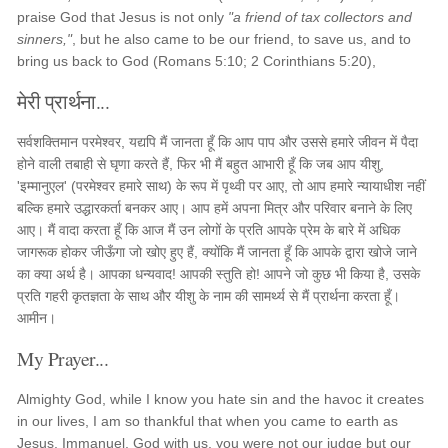
praise God that Jesus is not only
"a friend of tax collectors and
sinners,"
, but he also came to be our friend, to save us, and to
bring us back to God (Romans 5:10; 2 Corinthians 5:20),
मेरी प्रार्थना...
सर्वशक्तिमान परमेश्वर, यद्यपि मैं जानता हूँ कि आप पाप और उससे हमारे जीवन में पैदा
होने वाली तबाही से घृणा करते हैं, फिर भी मैं बहुत आभारी हूँ कि जब आप यीशु,
'इम्मानुएल' (परमेश्वर हमारे साथ) के रूप में पृथ्वी पर आए, तो आप हमारे न्यायाधीश नहीं
बल्कि हमारे उद्धारकर्ता बनकर आए। आप हमें अपना मित्र और परिवार बनाने के लिए
आए। मैं वादा करता हूँ कि आज मैं उन लोगों के प्रति आपके प्रेम के बारे में अधिक
जागरूक होकर जीऊँगा जो खोए हुए हैं, क्योंकि मैं जानता हूँ कि आपके द्वारा खोजे जाने
का क्या अर्थ है। आपका धन्यवाद! आपकी स्तुति हो! आपने जो कुछ भी किया है, उसके
प्रति गहरी कृतज्ञता के साथ और यीशु के नाम की सामर्थ्य से मैं प्रार्थना करता हूँ।
आमीन।
My Prayer...
Almighty God, while I know you hate sin and the havoc it creates
in our lives, I am so thankful that when you came to earth as
Jesus, Immanuel, God with us, you were not our judge but our