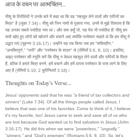
आज के वचन पर आत्मचिंतन...
यीशु के विरोधियों ने उनके बारे में कहा था कि वह "महसूल लेने वालों और पापियों का
मित्र" है (लूका 7:34)। यीशु को जिन नामों से पुकारा गया, उनमें से मुझे विश्वास है कि
यह उनका सबसे पसंदीदा नाम था। और सच कहूँ तो, यह मेरा भी पसंदीदा है! यीशु हम
सभी खोए हुए लोगों को खोजने और बचाने आए क्योंकि परमेश्वर चाहते थे कि हम यीशु में
उद्धार पाएं (यूहन्ना 3:16-17)। उन्होंने यह तब किया जब हम "शक्तिहीन,"
"अभक्तिपूर्ण," "पापी" और "परमेश्वर के शत्रु" थे (रोमियों 5:6, 8, 10)। इसलिए,
आइए परमेश्वर की स्तुति करें कि यीशु न केवल महसूल लेने वालों और पापियों के मित्र
हैं, बल्कि वे हमारे मित्र बनने, हमें बचाने और हमें वापस परमेश्वर के पास लाने के लिए
आए हैं (रोमियों 5:10; 2 कुरिन्थियों 3:18)।
Thoughts on Today's Verse...
Jesus' opponents said that he was
"a friend of tax collectors and
sinners"
(Luke 7:34). Of all the things people called Jesus, I
believe that was one of his favorites. Come to think of it, I believe
it's my favorite, too! Jesus came to seek and save all of us who
are lost because God wanted us to find salvation in Jesus (John
3:16-17). He did this when we were
"powerless," "ungodly,"
"sinners,"
and
"God's enemies"
(Romans 5:6, 8, 10). So, let's