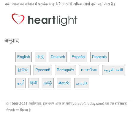
वचन आज का वर्तमान में प्रत्येक माह 1/2 लाख से अधिक लोगों द्वारा पढ़ा जारा है।
अनुवाद
English
中文
Deutsch
Español
Français
한국어
Русский
Português
ภาษาไทย
اللغة العربية
اُردو
हिन्दी
தமிழ்
తెలుగు
فارسی
© 1998-2026, हार्टलाइट, इंक वचन आज का.कॉम(verseoftheday.com) यह एक हार्टलाइट
नेटवर्क का हिस्सा है।