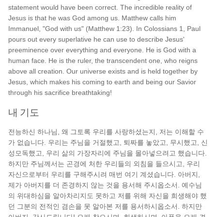
statement would have been correct. The incredible reality of
Jesus is that he was God among us. Matthew calls him
Immanuel, "God with us" (Matthew 1:23). In Colossians 1, Paul
pours out every superlative he can use to describe Jesus'
preeminence over everything and everyone. He is God with a
human face. He is the ruler, the transcendent one, who reigns
above all creation. Our universe exists and is held together by
Jesus, which makes his coming to earth and being our Savior
through his sacrifice breathtaking!
내 기도
전능하신 하나님, 왜 그토록 우리를 사랑하셨는지, 저는 이해할 수
가 없습니다. 우리는 주님을 거절했고, 퇴짜를 놓았고, 무시했고, 신
성모독했고, 우리 삶의 가장자리에 주님을 몰아넣으려고 했습니다.
하지만 주님께서는 곤경에 처한 우리들의 외침을 들으시고, 우리
자신으로부터 우리를 구해주시려 매번 여기 계셨습니다. 아버지,
제가 아버지를 더 존경하지 않는 것을 용서해 주시옵소서. 예수님
의 위대하심을 알아차리지도 못하고 저를 위해 자신을 희생해야 했
던 그분의 전적인 겸손을 못 알아본 저를 용서하시옵소서. 하지만