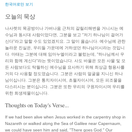
한국어로만 보기
오늘의 묵상
나사렛의 목공방이나 가버나움 근처의 갈릴리해변을 거니시는 예
수님과 동시대 사람이었다면, 그분을 보고 "저기 하나님이 걸어가
신다"라고 말할 수도 있었겠지요. 그 말이 옳습니다. 예수님에 관한
놀라운 진실은, 우리들 가운데에 거하셨던 하나님이시라는 것입니
다. 마태는 그분에 대해 임마누엘이라고 불렀는데, "하나님께서 우
리와 함께 계신다"라는 뜻이었습니다. 사도 바울은 모든 사물 및 모
든 사람보다도 탁월하신 예수님을 묘사하기 위해 최상급 형용사를
거의 다 사용할 정도였습니다. 그분은 사람의 얼굴을 지니신 하나
님이십니다. 그분은 통치자이시며, 초월자이시며, 모든 피조물을
다스리시는 분이십니다. 그분은 또한 우리의 구원자이시며 우리를
위한 희생제물이십니다.
Thoughts on Today's Verse...
If we had been alive when Jesus worked in the carpentry shop in
Nazareth or walked along the Sea of Galilee near Capernaum,
we could have seen him and said, "There goes God." Our