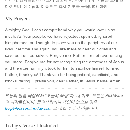
아버지, 감사드립니다! 오래 참으시며, 희생하시며, 아픔을 오래 견
디셨으니, 예수님의 이름으로 감사 기도를 올립니다. 아멘.
My Prayer...
Almighty God, I can't comprehend why you would love us so
much. As Your people, we have rejected, spurned, ignored,
blasphemed, and sought to place you on the periphery of our
lives. Yet time and again, you are there to hear our cries and
save us from ourselves. Forgive me, Father, for not reverencing
you more. Forgive me for not recognizing the greatness of Jesus
and the utter humility it took for him to sacrifice himself for me.
Father, thank you! Thank you for being patient, sacrificial, and
long-suffering. I praise you, dear Father, in Jesus' name. Amen.
오늘의 말씀 묵상에서 "오늘의 묵상"과 "내 기도" 부분은 Phil Ware
의 저작물입니다. 문의사항이나 제안이 있으실 경우
help@verseoftheday.com
로 메일 주시기 바랍니다.
Today's Verse Illustrated