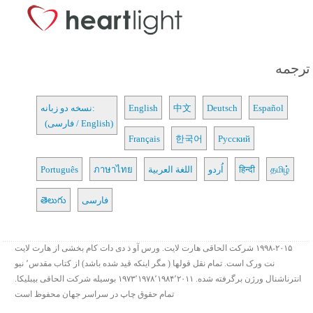
ترجمه
Español
Deutsch
中文
English
نسخه دو زبانه:
(فارسی / English)
Français
한국어
Русский
தமிழ்
हिन्दी
اُردو
اللغة العربية
ภาษาไทย
Português
فارسی
తెలుగు
۱۹۹۸-۲۰۱۵ شرکت الحاقی هارت لایت. ورس آو ذ دی دات کام بخشی از هارت لایت
نت ورک است. تمام نقل قولها ( مگر اینکه قید شده باشد) از کتاب مقدس٬ نیو
انترناشنال ورژن برگرفته شده. ۱۹۷۳٬۱۹۷۸٬۱۹۸۴٬۲۰۱۱ بوسیله شرکت الحاقی بیبلیکا.
تمام حقوق چاپ در سراسر جهان محفوظ است