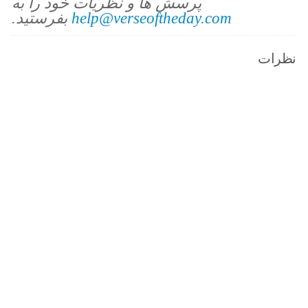
پرسش ها و نظریات خود را به
help@verseoftheday.com
بفرستید.
نظرات