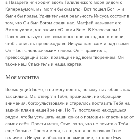
в Назарете или ходил вдоль Галилейского моря рядом с
Капернаумом, мы могли бы сказать: «Вот пошел Бог»,– и
были бы правы. Удивительная реальность Иисуса состоит в
том, что Он был Богом среди нас. Матфей называет его
Эммануилом, что значит «С нами Бог». В Колоссянам 1
Павел использует все возможные превосходные степени,
чтобы описать превосходство Иисуса над всем и над всеми.
Он – Бог с человеческим лицом. Он – правитель,
превосходящий всех, правящий над всем творением. Он
также наш Спаситель и наша жертва.
Моя молитва
Всемогущий Боже, я не могу понять, почему ты любишь нас
так сильно. Мы отвергли Тебя, призирали, не обращали
внимания, богохульствовали и старались поставить Тебя на
задний план в нашей жизни. Но Ты постоянно находишься
рядом, чтобы услышать наши крики о помощи и спасти нас от
самих себя. Прости меня, Отче, за то, что не почитаю Тебя
еще больше. Прости меня, за то, что я не осознаю Твое
величие в Иисусе и абсолютное смирение, которое Ему