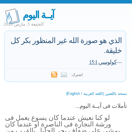
آيــة اليوم
الجمعة 3. مارس 2023
الذي هو صورة الله غير المنظور بكر كل
خليقة.
—
كولوسي 15:1
اشترك:
نسخة باللغتين (اللغة العربية / English)
تأملات فى آيــة اليوم...
لو كنا نعيش عندما كان يسوع يعمل فى
ورشة النجارة فى الناصرة او عندما كان
يمشى على ضفاف بحر الجليل بالقرب من