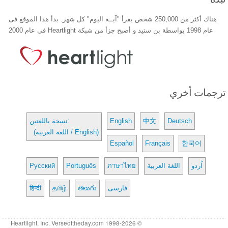
هناك أكثر من 250,000 شخص يقرأ "آيــة اليوم" كل شهر. بدأ هذا الموقع فى
عام 1998 بواسطة بن ستيد و أصبح جزأ من شبكة Heartlight فى عام 2000
ترجمات أخري
Deutsch
中文
English
نسخة باللغتين:
(اللغة العربية / English)
Español
Français
한국어
اُردو
اللغة العربية
ภาษาไทย
Português
Русский
فارسی
తెలుగు
தமிழ்
हिन्दी
© 1998-2026 Heartlight, Inc. Verseoftheday.com