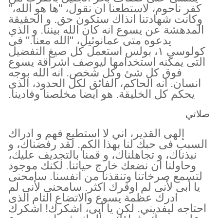
كفر ناحوم، لاستطعنا ان نقول، "ها هو الله،"
وكانت شهادتنا انذاك ستكون حق. و الحقيقة
المدهشة عن يسوع انه كان الله بيننا. و الذي
يدعوه متى عمانوئيل، "الله معنا." فى
كولوسي ١، بولس استعمل كل صيغ التفضيل
التى يمكنه استخدامها ليوصف اشراقة يسوع
فوق كل شئ وكل شخص. انه الله بوجه
انسان. انه الحاكم، الفائق لكل الحدود، الذى
يحكم كل الخليقة. هو ايضا مخلصنا وفادينا.
صلاتي
إلهى القدير، اني لا استطيع فهم و ادراك
السبب فى حبك لنا بهذا الكم. لقد رفضناك، و
نبذناك، و تجاهلناك، و قمنا بالتجديف عليك،
وحاولنا ان نضعك خارج حياتنا. لكنك موجود
لتسمع صرخاتنا وتنقذنا من انفسنا. سامحنى
يا أبى لأنى لم اوقرك اكثر. سامحنى لأنى لم
ادرك عظمة يسوع والاتضاع التام الذى
احتاجه ليفديني. لكن يا أبى، اشكرك! اشكرك