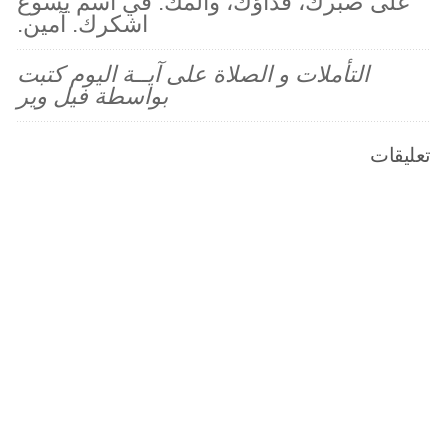
على صبرك، فداؤك، وألمك. في اسم يسوع
اشكرك. آمين.
التأملات و الصلاة على آيــة اليوم كتبت
بواسطة فيل وير
تعليقات