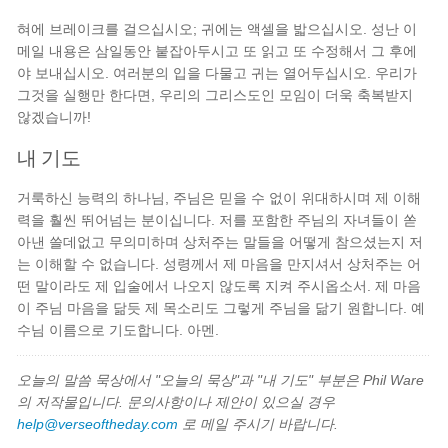
혀에 브레이크를 걸으십시오; 귀에는 액셀을 밟으십시오. 성난 이
메일 내용은 삼일동안 붙잡아두시고 또 읽고 또 수정해서 그 후에
야 보내십시오. 여러분의 입을 다물고 귀는 열어두십시오. 우리가
그것을 실행만 한다면, 우리의 그리스도인 모임이 더욱 축복받지
않겠습니까!
내 기도
거룩하신 능력의 하나님, 주님은 믿을 수 없이 위대하시며 제 이해
력을 훨씬 뛰어넘는 분이십니다. 저를 포함한 주님의 자녀들이 쏟
아낸 쓸데없고 무의미하며 상처주는 말들을 어떻게 참으셨는지 저
는 이해할 수 없습니다. 성령께서 제 마음을 만지셔서 상처주는 어
떤 말이라도 제 입술에서 나오지 않도록 지켜 주시옵소서. 제 마음
이 주님 마음을 닮듯 제 목소리도 그렇게 주님을 닮기 원합니다. 예
수님 이름으로 기도합니다. 아멘.
오늘의 말씀 묵상에서 "오늘의 묵상"과 "내 기도" 부분은 Phil Ware
의 저작물입니다. 문의사항이나 제안이 있으실 경우
help@verseoftheday.com
로 메일 주시기 바랍니다.