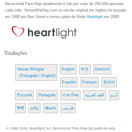
Devocional Para Hoje atualmente é lido por mais de 250,000 pessoas
cada mês. VerseoftheDay.com (a versão original em inglês) foi lançado
em 1998 por Ben Steed e tornou parte da Rede
Heartlight
em 2000.
Traduções
Versão Bilíngüe:
English
中文
Deutsch
(Português / English)
Español
Français
한국어
Русский
Português
ภาษาไทย
اللغة العربية
اُردو
हिन्दी
தமிழ்
తెలుగు
فارسی
© 1998-2026, Heartlight, Inc. Devocional Para Hoje faz parte da rede