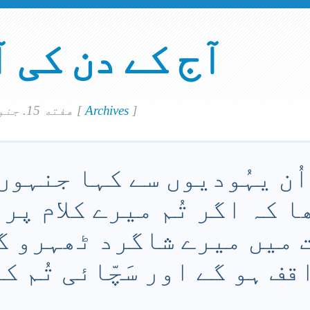
آج کے دن کی 
]
Archives
[
هفته 15. جنوري 2022
 اُن یہُودیوں سے کہا جنہوں 
ا کہ اگر تُم میرے کلام پر
 میں میرے شاگرد ٹھہرو گ
اقف ہو گے اور سَچّائی تُم 