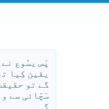
پَس یسُوع نے
یقین کِیا تھ
گے تو حقیقت
سَچّائی سے و
گی۔