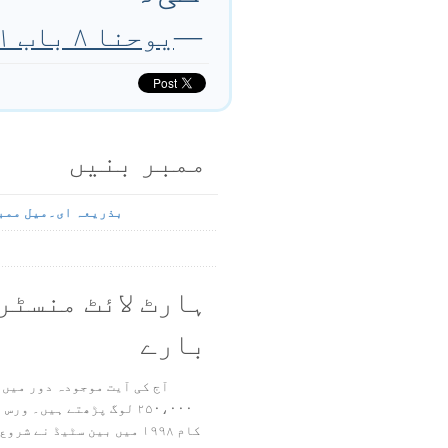
—
یوحنا ۸ باب ۳۱ تا ۳۲ آیت
ممبر بنیں
بذریعہ ای۔میل ممب
ہارٹ لائٹ منسٹر
بارے
آج کی آیت موجودہ دور میں 
۲۵۰،۰۰۰ لوگ پڑھتے ہیں۔ ور