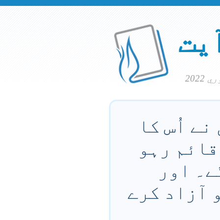
آیت
نے اُس کا
 قائم رہو
ے۔ اور
کو آزاد کرے