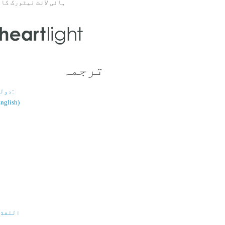
ہائی لائٹ نیٹورک کا 
ترجمہ
دولسانی قسم:
(اُردو / ish
اللغة 