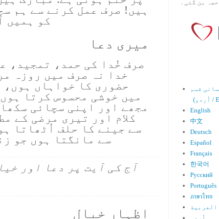
حصہ بن گئی۔
ہیں! صرف عمل کرنے سے ہم سچ
کو ہمیں آز
میری دعا
صرف خُدا کی حمد، تمجید، ع
خدا نہ صرف میں روزہ مر
حضوری کا خواہاں ہوں، 
میں خوشی محسوس کرتا ہوں 
Engl)
مجھے اور اپنی سچائی سکھا 
English
کلام اور تیری مرضی کے م
中文
سے جینے کا حلف اُٹھاتا ہ
Deutsch
سے مانگتا ہوں جو زن
Español
Français
한국어
آج کی آیت پر دعا اور خیا
Русский
Português
ภาษาไทย
العربية
اظہارِ خیال
اُردو