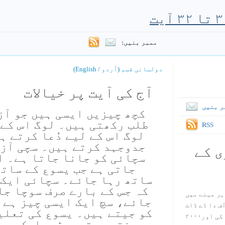
ممبر بنیں:
دولسانی قسم (اُردو / English)
آج کی آیت پر خیالات
ر بنیں
کچھ چیزیں ایسی ہیں جو آز
طلب رکھتی ہیں۔ لوگ اس کے 
RSS
لوگ اس کے لیے دُعا کرتے ہ
جدوجہد کرتے ہیں۔ سچی آزا
ی کے
سچائی کو جانا جاتا ہے۔ ا
جاتی ہے جب یسوع کے سات
ساتھ رہا جائے۔ سچائی ایک 
کہ جس کے بارے صرف سوچا جا
ہر مہنے میں
جائے، سچ ایک ایسی چیز ہے ج
س آف دا ڈے ڈاٹ
کو جیتے ہیں۔ یسوع کی تعلی
کام ۱۹۹۸ میں بین سٹیڈ نے شروع کی اور۲۰۰۰
پر ختم ہوتی ہے: مبارک ہیں