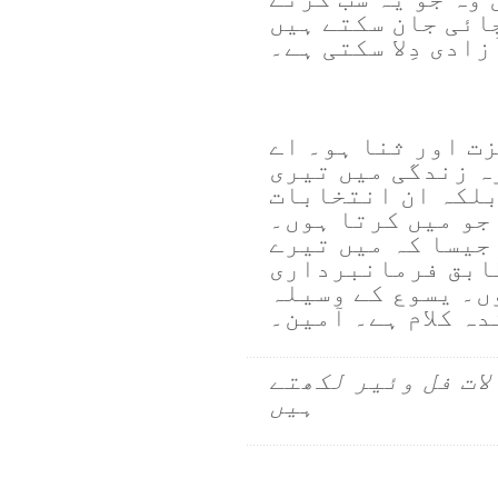
ائی جان سکتے ہیں
ادی دِلا سکتی ہے۔
زت اور ثنا ہو۔ اے
ہ زندگی میں تیری
بلکہ ان انتخابات
جو میں کرتا ہوں۔
جیسا کہ میں تیرے
طابق فرمانبرداری
وں۔ یسوع کے وسیلہ
دہ کلام ہے۔ آمین۔
لات فل وئیر لکھتے
ہیں