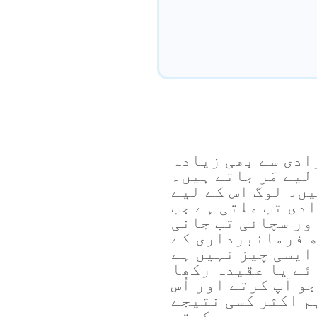
ادی سے بھی زیادہ
لیے مَر جاتے ہیں۔
یں۔ لوگ اس کے لیے
دی تب ملتی ہے جب
ور سچائی تب جانی
ھ فرمانبرداری کے
ایسی چیز نہیں ہے
ئے یا عقیدہ رکھا
و آپ کرتے اور اُس
م اکثر کسی نتیجے
 وہ جو یہ سب کرتے