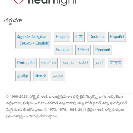
తర్జుమా
ద్విభాషా సంస్కరణ:
English
中文
Deutsch
Español
(తెలుగు / English)
Français
한국어
Русский
Português
ภาษาไทย
اللغة العربية
اُردو
हिन्दी
தமிழ்
తెలుగు
فارسی
© 1998-2026, హార్ట్లైట్, ఇంక్. వాయిస్హోఫ్హీమ్.కాం హార్ట్ లైట్ నెట్వర్క్లో భాగం. అన్ని లేఖన
ఉల్లేఖనాలు, ప్రత్యేకం గా సూచించకపోతే తప్ప దాదాపు అన్ని హోలీ బైబిల్, న్యూ ఇంటర్నేషనల్
వెర్షన్ నుండి తీసుకోబడ్డాయి. © 1973, 1978, 1984, 2011 బైబ్లికా, ఇంక్. అన్ని హక్కులు
ప్రపంచవ్యాప్తంగా రిజర్వు చేయబడ్డాయి.