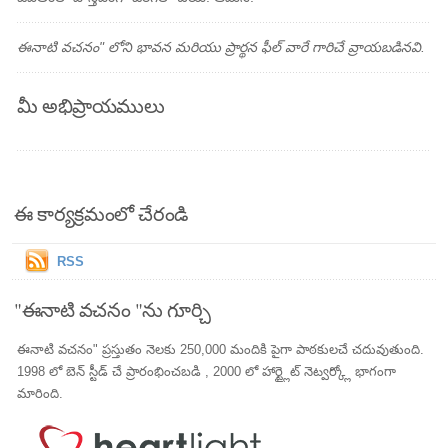
ఈనాటి వచనం" లోని భావన మరియు ప్రార్థన ఫీల్ వారే గారిచే వ్రాయబడినవి.
మీ అభిప్రాయములు
ఈ కార్యక్రమంలో చేరండి
RSS
"ఈనాటి వచనం "ను గూర్చి
ఈనాటి వచనం" ప్రస్తుతం నెలకు 250,000 మందికి పైగా పాఠకులచే చదువుతుంది.
1998 లో బెన్ స్టీడ్ చే ప్రారంభించబడి , 2000 లో హార్ట్లైట్ నెట్వర్క్లో భాగంగా
మారింది.