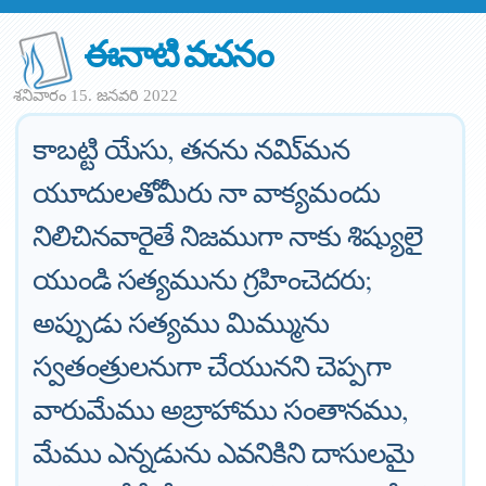
ఈనాటి వచనం
శనివారం 15. జనవరి 2022
కాబట్టి యేసు, తనను నమి్మన
యూదులతోమీరు నా వాక్యమందు
నిలిచినవారైతే నిజముగా నాకు శిష్యులై
యుండి సత్యమును గ్రహించెదరు;
అప్పుడు సత్యము మిమ్మును
స్వతంత్రులనుగా చేయునని చెప్పగా
వారుమేము అబ్రాహాము సంతానము,
మేము ఎన్నడును ఎవనికిని దాసులమై