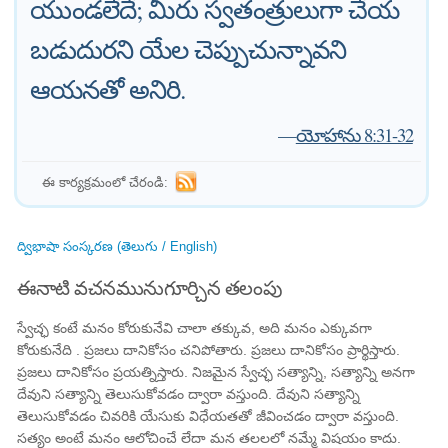
యుండలేదే; మీరు స్వతంత్రులుగా చేయ
బడుదురని యేల చెప్పుచున్నావని
ఆయనతో అనిరి.
—
యోహాను 8:31-32
ఈ కార్యక్రమంలో చేరండి:
ద్విభాషా సంస్కరణ (తెలుగు / English)
ఈనాటి వచనమునుగూర్చిన తలంపు
స్వేచ్ఛ కంటే మనం కోరుకునేవి చాలా తక్కువ, అది మనం ఎక్కువగా
కోరుకునేది . ప్రజలు దానికోసం చనిపోతారు. ప్రజలు దానికోసం ప్రార్థిస్తారు.
ప్రజలు దానికోసం ప్రయత్నిస్తారు. నిజమైన స్వేచ్ఛ సత్యాన్ని, సత్యాన్ని అనగా
దేవుని సత్యాన్ని తెలుసుకోవడం ద్వారా వస్తుంది. దేవుని సత్యాన్ని
తెలుసుకోవడం చివరికి యేసుకు విధేయతతో జీవించడం ద్వారా వస్తుంది.
సత్యం అంటే మనం ఆలోచించే లేదా మన తలలలో నమ్మే విషయం కాదు.