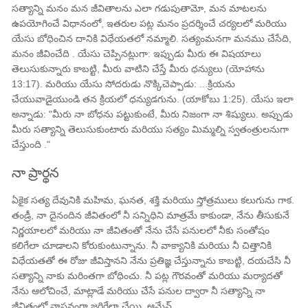
సత్యాన్ని మనం మన జీవితాలను ఎలా గడుపుతామో, మన మాటలను
ఉపయోగించే విధానంలో, ఇతరుల పట్ల మనం ప్రదర్శించే చర్యలలో మరియు
యేసు బోధించిన దానికి విధేయతలో నమ్మాలి. సత్యంమనగా మనము చేసేది,
మనం జీవించేది . యేసు చెప్పినట్లుగా: ఇప్పుడు మీరు ఈ విషయాలు
తెలుసుకున్నారు కాబట్టి, మీరు వాటిని చేస్తే మీరు ధన్యులు (యోహాను
13:17). మరియు యేసు సోదరుడు నొక్కిచెప్పాడు: ...క్రియను
చేయువాడైయుండి తన క్రియలో ధన్యుడగును. (యాకోబు 1:25). యేసు ఇలా
అన్నాడు: "మీరు నా బోధను పట్టుకుంటే, మీరు నిజంగా నా శిష్యులు. అప్పుడు
మీరు సత్యాన్ని తెలుసుకుంటారు మరియు సత్యం మిమ్మల్ని స్వతంత్రులనుగా
చేస్తుంది ."
నా ప్రార్థన
ఏకైక సత్య దేవునికి మహిమ, ఘనత, శక్తి మరియు స్తోత్రములు కలుగును గాక.
తండ్రీ, నా దైనందిన జీవితంలో నీ సన్నిధిని మాత్రమే కాకుండా, నేను తీసుకునే
నిర్ణయాలలో మరియు నా జీవితంతో నేను చేసే పనులలో నీకు సంతోషం
కలిగేలా చూడాలని కోరుకుంటున్నాను. నీ వాక్యానికి మరియు నీ చిత్తానికి
విధేయతతో ఈ రోజు జీవిస్తానని నేను ప్రతిజ్ఞ చేస్తున్నాను కాబట్టి, దయచేసి నీ
సత్యాన్ని నాకు మరింతగా బోధించు. నీ పట్ల గౌరవంతో మరియు మర్యాదతో
నేను ఆలోచించే, మాట్లాడే మరియు చేసే పనుల ద్వారా నీ సత్యాన్ని నా
జీవితంలో వాస్తవంగా జరిగేలా చేయి. ఆమేన్.