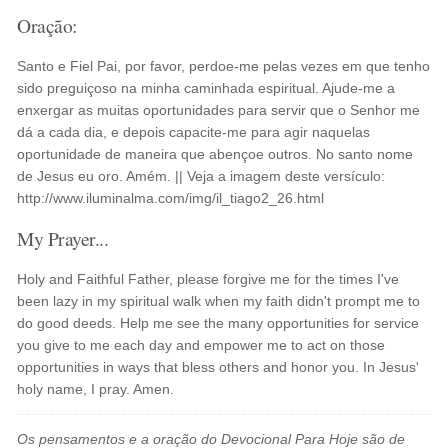
Oração:
Santo e Fiel Pai, por favor, perdoe-me pelas vezes em que tenho
sido preguiçoso na minha caminhada espiritual. Ajude-me a
enxergar as muitas oportunidades para servir que o Senhor me
dá a cada dia, e depois capacite-me para agir naquelas
oportunidade de maneira que abençoe outros. No santo nome
de Jesus eu oro. Amém. || Veja a imagem deste versículo:
http://www.iluminalma.com/img/il_tiago2_26.html
My Prayer...
Holy and Faithful Father, please forgive me for the times I've
been lazy in my spiritual walk when my faith didn't prompt me to
do good deeds. Help me see the many opportunities for service
you give to me each day and empower me to act on those
opportunities in ways that bless others and honor you. In Jesus'
holy name, I pray. Amen.
Os pensamentos e a oração do Devocional Para Hoje são de