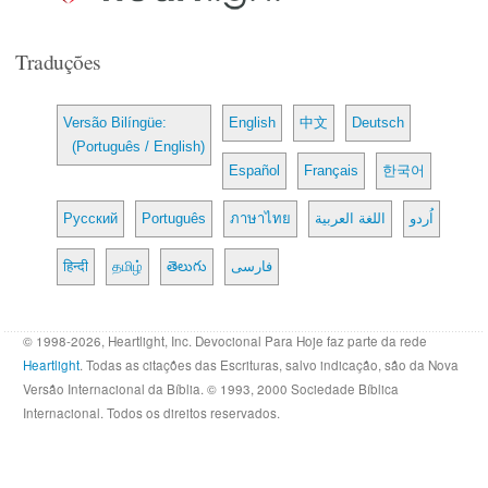
Traduções
Versão Bilíngüe:
English
中文
Deutsch
(Português / English)
Español
Français
한국어
Русский
Português
ภาษาไทย
اللغة العربية
اُردو
हिन्दी
தமிழ்
తెలుగు
فارسی
© 1998-2026, Heartlight, Inc. Devocional Para Hoje faz parte da rede
Heartlight
. Todas as citações das Escrituras, salvo indicação, são da Nova
Versão Internacional da Bíblia. © 1993, 2000 Sociedade Bíblica
Internacional. Todos os direitos reservados.