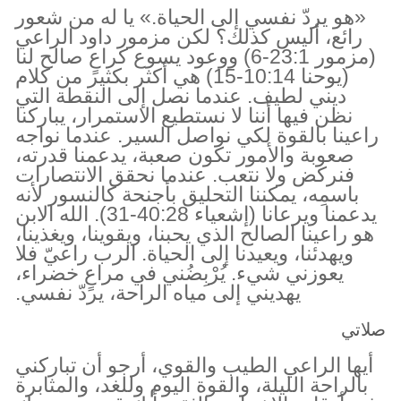
«هو يردّ نفسي إلى الحياة.» يا له من شعور
رائع، أليس كذلك؟ لكن مزمور داود الراعي
(مزمور 23:1-6) ووعود يسوع كراعٍ صالح لنا
(يوحنا 10:14-15) هي أكثر بكثير من كلام
ديني لطيف. عندما نصل إلى النقطة التي
نظن فيها أننا لا نستطيع الاستمرار، يباركنا
راعينا بالقوة لكي نواصل السير. عندما نواجه
صعوبة والأمور تكون صعبة، يدعمنا قدرته،
فنركض ولا نتعب. عندما نحقق الانتصارات
باسمِه، يمكننا التحليق بأجنحة كالنسور لأنه
يدعمنا ويرعانا (إشعياء 40:28-31). الله الابن
هو راعينا الصالح الذي يحبنا، ويقوينا، ويغذينا،
ويهدئنا، ويعيدنا إلى الحياة. الرب راعيّ فلا
يعوزني شيء. يُرْبِضُني في مراعٍ خضراء،
يهديني إلى مياه الراحة، يردّ نفسي.
صلاتي
أيها الراعي الطيب والقوي، أرجو أن تباركني
بالراحة الليلة، والقوة اليوم وللغد، والمثابرة