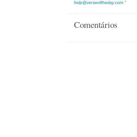
help@verseoftheday.com
."
Comentários