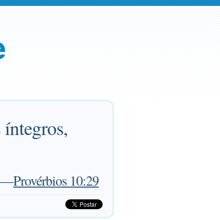
e
íntegros,
—
Provérbios 10:29