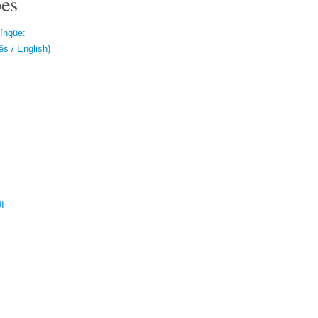
es
língüe:
s / English)
ال