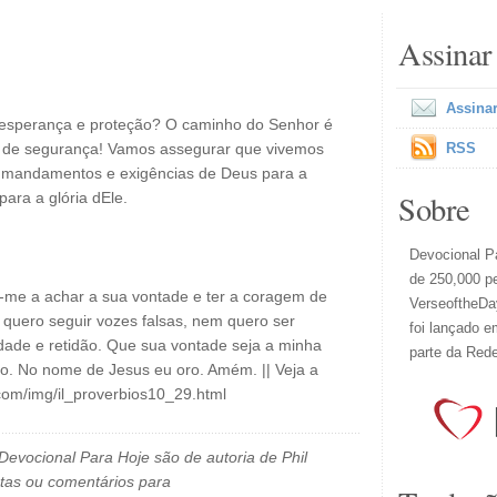
Assinar
Assinar
 esperança e proteção? O caminho do Senhor é
r de segurança! Vamos assegurar que vivemos
RSS
 mandamentos e exigências de Deus para a
Sobre
para a glória dEle.
Devocional Pa
de 250,000 p
e-me a achar a sua vontade e ter a coragem de
VerseoftheDay
o quero seguir vozes falsas, nem quero ser
foi lançado e
dade e retidão. Que sua vontade seja a minha
parte da Red
o. No nome de Jesus eu oro. Amém. || Veja a
com/img/il_proverbios10_29.html
evocional Para Hoje são de autoria de Phil
tas ou comentários para