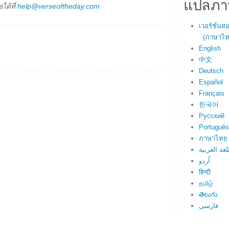
แปลภา
ได้ที่
help@verseoftheday.com
เวอร์ชั่น
(ภาษาไทย
English
中文
Deutsch
Español
Français
한국어
Русский
Português
ภาษาไทย
لغة العربية
اُردو
हिन्दी
தமிழ்
తెలుగు
فارسی