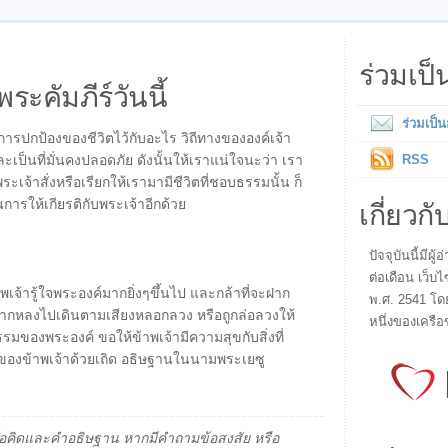
ร่วมเป
พระคัมภีร์วันนี้
ร่วมเป็
รปกป้องของชีวิตไว้กับอะไร วิถีทางขององค์เจ้า
ง และเป็นที่มั่นคงปลอดภัย ดังนั้นให้เราแน่ใจนะว่า เรา
RSS
พระเจ้าสั่งหรือเรียกให้เรามามีชีวิตที่ชอบธรรมนั้น ก็
เกี่ยวกั
นการให้เกียรติกับพระเจ้าอีกด้วย
ปัจจุบันนี้มี
ต่อเดือน เว็บไ
พเจ้ารู้ใจพระองค์มากยิ่งๆขึ้นไป และกล้าที่จะฝาก
พ.ศ. 2541 โด
่อยากหลงไปเดินตามเสียงหลอกลวง หรือถูกล่อลวงให้
หนึ่งของเครือ
องพระองค์ ขอให้ข้าพเจ้ามีความสุขกับสิ่งที่
ภัยของข้าพเจ้าด้วยเถิด อธิษฐานในนามพระเยซู
็นข้อคิดและคำอธิษฐาน หากมีคำถามข้อสงสัย หรือ