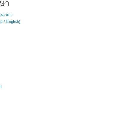
ษา
สองภาษา:
 / English)
ال