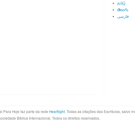
தமிழ்
తెలుగు
فارسی
al Para Hoje faz parte da rede
Heartlight
. Todas as citações das Escrituras, salvo 
Sociedade Bíblica Internacional. Todos os direitos reservados.