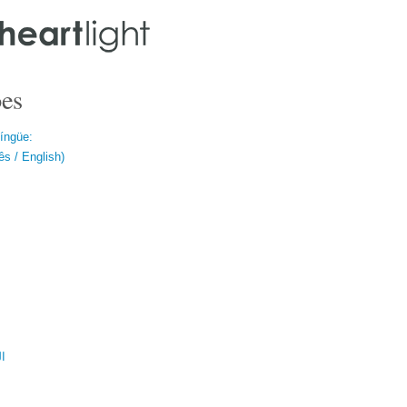
es
língüe:
s / English)
ال