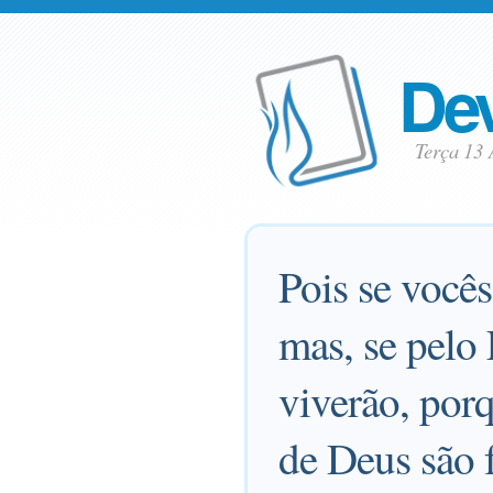
Dev
Terça 13
Pois se você
mas, se pelo 
viverão, porq
de Deus são 