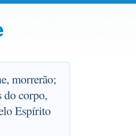
e
ne, morrerão;
s do corpo,
elo Espírito