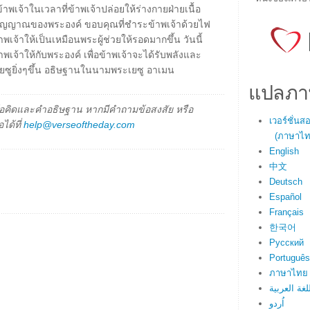
พเจ้าในเวลาที่ข้าพเจ้าปล่อยให้ร่างกายฝ่ายเนื้อ
ระวิญญาณของพระองค์ ขอบคุณที่ชำระข้าพเจ้าด้วยไฟ
เจ้าให้เป็นเหมือนพระผู้ช่วยให้รอดมากขึ้น วันนี้
าพเจ้าให้กับพระองค์ เพื่อข้าพเจ้าจะได้รับพลังและ
ยซูยิ่งๆขึ้น อธิษฐานในนามพระเยซู อาเมน
แปลภา
็นข้อคิดและคำอธิษฐาน หากมีคำถามข้อสงสัย หรือ
เวอร์ชั่น
ได้ที่
help@verseoftheday.com
(ภาษาไทย
English
中文
Deutsch
Español
Français
한국어
Русский
Português
ภาษาไทย
لغة العربية
اُردو