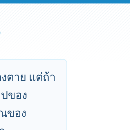
องตาย แต่ถ้า
าปของ
าณของ