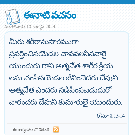
ఈనాటి వచనం
మంగళవారం 13. ఆగస్టు 2024
మీరు శరీరానుసారముగా
ప్రవర్తించినయెడల చావవలసినవారై
యుందురు గాని ఆత్మచేత శారీర క్రియ
లను చంపినయెడల జీవించెదరు.దేవుని
ఆత్మచేత ఎందరు నడిపింపబడుదురో
వారందరు దేవుని కుమారులై యుందురు.
—
రోమా 8:13-14
ఈ కార్యక్రమంలో చేరండి: