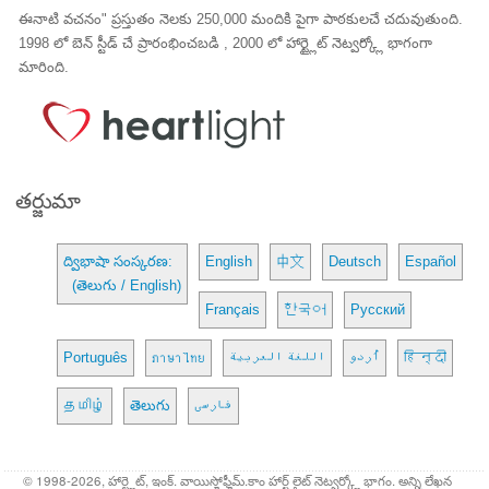
ఈనాటి వచనం" ప్రస్తుతం నెలకు 250,000 మందికి పైగా పాఠకులచే చదువుతుంది.
1998 లో బెన్ స్టీడ్ చే ప్రారంభించబడి , 2000 లో హార్ట్లైట్ నెట్వర్క్లో భాగంగా
మారింది.
తర్జుమా
ద్విభాషా సంస్కరణ:
English
中文
Deutsch
Español
(తెలుగు / English)
Français
한국어
Русский
Português
ภาษาไทย
اللغة العربية
اُردو
हिन्दी
தமிழ்
తెలుగు
فارسی
© 1998-2026, హార్ట్లైట్, ఇంక్. వాయిస్హోఫ్హీమ్.కాం హార్ట్ లైట్ నెట్వర్క్లో భాగం. అన్ని లేఖన