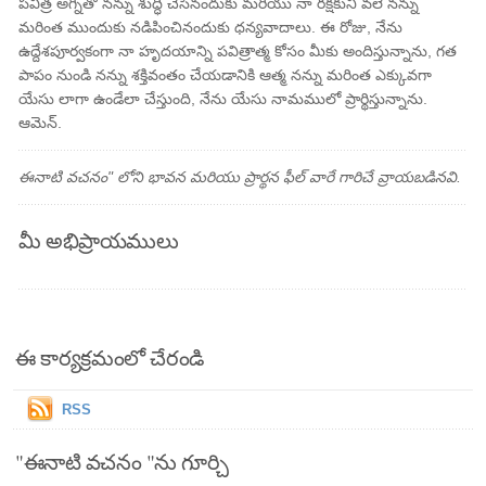
పవిత్ర అగ్నితో నన్ను శుద్ధి చేసినందుకు మరియు నా రక్షకుని వలె నన్ను
మరింత ముందుకు నడిపించినందుకు ధన్యవాదాలు. ఈ రోజు, నేను
ఉద్దేశపూర్వకంగా నా హృదయాన్ని పవిత్రాత్మ కోసం మీకు అందిస్తున్నాను, గత
పాపం నుండి నన్ను శక్తివంతం చేయడానికి ఆత్మ నన్ను మరింత ఎక్కువగా
యేసు లాగా ఉండేలా చేస్తుంది, నేను యేసు నామములో ప్రార్థిస్తున్నాను.
ఆమెన్.
ఈనాటి వచనం" లోని భావన మరియు ప్రార్థన ఫీల్ వారే గారిచే వ్రాయబడినవి.
మీ అభిప్రాయములు
ఈ కార్యక్రమంలో చేరండి
RSS
"ఈనాటి వచనం "ను గూర్చి