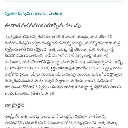
ద్విభాషా సంస్కరణ (తెలుగు / English)
ఈనాటి వచనమునుగూర్చిన తలంపు
స్వచ్ఛమైన జీవితాన్ని గడపడం అనేది రోజువారీ యుద్ధం, మన శరీరానికి
మరియు దేవుని ఆత్మకు మధ్య జరుగుతున్న యుద్ధం, మనల్ని క్రీస్తులాగా మళ్లీ
సృష్టించడానికి పని చేస్తుంది. ఆత్మ యొక్క శక్తి లేకుండా, మన సంకల్ప శక్తి
చివరికి విఫలమవుతుంది. కానీ మనలో పని చేస్తున్న ఆత్మ యొక్క శక్తి
కారణంగా, మన శరీరంలోని వైఫల్యాలను అధిగమించి, పరిశుద్ధాత్మ హామీ ఇచ్చే
(2 కొరింథీయులకు 3:17-18) క్రీస్తు సారూప్యత (కొలస్సీ 1:28-29) వైపు మనం
పురోగమిస్తాము. యేసు మరియు యేసు మనపై మరియు మనలో పవిత్రాత్మను
కుమ్మరించినందున మనం దేవుని పిల్లలుగా మరియు ఆయన మహిమలో
పాలుపంచుకోవడానికి నిర్ణయించబడిన వారిగా పరిశుద్ధాత్మ శక్తితో జీవించాలని
ఎంచుకుంటాము (తీతు 3:3- 7)!
నా ప్రార్థన
తండ్రీ, మీ ఆత్మ యొక్క పిలుపుపై ​​నేను ఇష్టపూర్వకంగా నా శరీరాన్ని
గెలవడానికి అనుమతించిన సమయాల కోసం నన్ను క్షమించు. ఆత్మ యొక్క