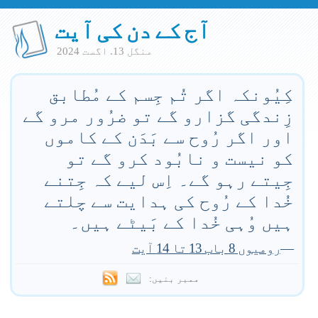
آج کے دن کی آیت
منگل 13. اگست 2024
کِیُونکہ اگر تُم جِسم کے مُطابق
زِندگی گزارو گے تو ضرُور مرو گے
اور اگر رُوح سے بَدَن کے کاموں
کو نیست و نابُود کرو گے تو
جِیتے رہو گے۔ اِس لیے کہ جِتنے
خُدا کے رُوح کی ہدایت سے چلتے
ہیں وُہی خُدا کے بَیٹے ہیں۔
—
رومیوں 8 باب 13 تا 14 آیت
ممبر بنیں: