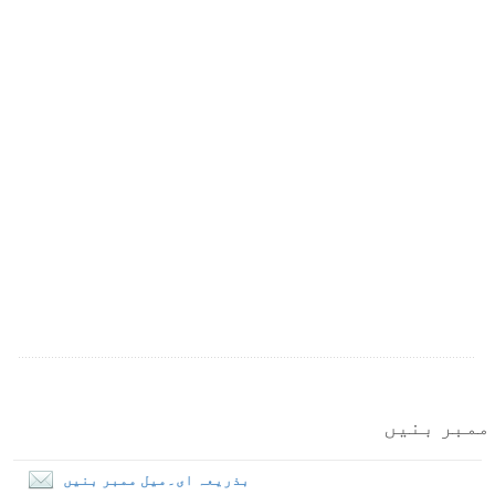
ممبر بنیں
بذریعہ ای۔میل ممبر بنیں