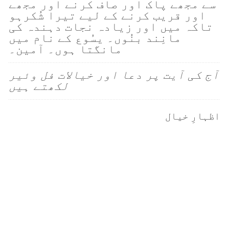
سے مجھے پاک اور صاف کرنے اور مجھے
اور قریب کرنے کے لیے تیرا شُکرہو
تاکہ میں اور زیادہ نجات دہندہ کی
مانِند بنُوں۔ یسُوع کے نام میں
مانگتا ہوں۔ آمین۔
آج کی آیت پر دعا اور خیالات فل وئیر
لکھتے ہیں
اظہارِ خیال