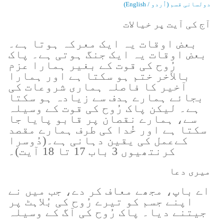
دولسانی قسم (اُردو / English)
آج کی آیت پر خیالات
بعض اوقات یہ ایک معرکہ ہوتا ہے۔
بعض اوقات یہ ایک جنگ ہوتی ہے۔ پاک
رُوح کی قوت کے بغیر ہمارا عزم
بالآخر ختم ہو سکتا ہے اور ہمارا
آخیر کا فاصلہ ہماری شروعات کی
بجائے ہمارے ہدف سے زیادہ ہو سکتا
ہے۔ لیکن پاک رُوح کی قوت کے وسیلہ
سے، ہمارے نقصان پر قابو پایا جا
سکتا ہے اور خُدا کی طرف ہمارے مقصد
کےعمل کی یقین دہانی ہے۔(دُوسرا
کرنتھیوں 3 باب 17 تا 18 آیت)۔
میری دعا
اے باپ، مجھے معاف کر دے، جب میں نے
اپنے جسم کو تیرے رُوح کی بُلاہٹ پر
جیتنے دیا۔ پاک رُوح کی آگ کے وسیلہ