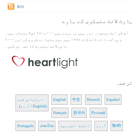
RSS
ہارٹ لائٹ منسٹری کے بارے
آج کی آیت موجودہ دور میں ہر مہنے میں ۲۵۰،۰۰۰ لوگ پڑھتے ہیں۔
ورس آف دا ڈے ڈاٹ کام ۱۹۹۸ میں بین سٹیڈ نے شروع کی اور۲۰۰۰
ہائی لائٹ نیٹورک کا حصہ بن گئی۔
ترجمہ
Español
Deutsch
中文
English
دولسانی قسم:
(اُردو / English)
Français
한국어
Русский
हिन्दी
اُردو
اللغة العربية
ภาษาไทย
Português