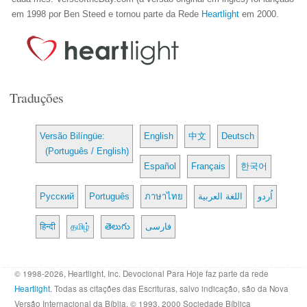
em 1998 por Ben Steed e tornou parte da Rede
Heartlight
em 2000.
Traduções
Versão Bilíngüe:
English
中文
Deutsch
(Português / English)
Español
Français
한국어
Русский
Português
ภาษาไทย
اللغة العربية
اُردو
हिन्दी
தமிழ்
తెలుగు
فارسی
© 1998-2026, Heartlight, Inc. Devocional Para Hoje faz parte da rede
Heartlight
. Todas as citações das Escrituras, salvo indicação, são da Nova
Versão Internacional da Bíblia. © 1993, 2000 Sociedade Bíblica