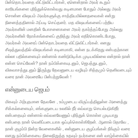
பின்தொடர்வதை விட்டுவிட்டார்கள், ஏனென்றால் அவர் கூறும்
காரியங்களை புரிந்துக்கொள்வது கடினமான போதும் அல்லது அவர்
சொன்ன விஷயம் அவர்களுக்கு சாத்தியமில்லாதவைகள் என்று
நினைத்ததினால் அப்படி செய்தனர். மத விஷயங்களைப் பற்றிய
அவர்களின் மனதின் யோசனைகளை அவர் தகர்த்தப்போது அல்லது
அவர்களின் நோக்கங்களைப் குறித்து அவர் எதிர்கொண்டபோது, ​​
அவர்கள் அவரைப் பின்தொடர்வதை விட்டுவிட்டார்கள். எனது
சீஷத்துவத்தில் விஷயங்கள் கடினமாகி, என்ன நடக்கிறது என்பதற்கான
எல்லா பதில்களையும் என்னால் கண்டுபிடிக்க முடியவில்லை என்றால் நான்
என்ன செய்வேன்? நான் நம்பிக்கையுடனும், ஜெபத்துடனும்,
விசுவாசத்துடனும் இருந்து தேவனுடைய வழியும் சித்தமும் தெளிவடையும்
வரை நான் அவரையே பின்பற்றுவேன் !
என்னுடைய ஜெபம்
மிகவும் அற்புதமான தேவனே , உம்முடைய விருப்பத்திலுள்ள அனைத்து
சிக்கல்களையும், எங்களுடைய உலகில் நீர் எவ்வாறு செயல்படுகிறீர்
என்பதையும் என்னால் எவ்வளவேணும் புரிந்துக் கொள்ள முடியாது
என்பதை நான் வெளிப்படையாக ஒப்புக்கொள்கிறேன். ஆனால் பிதாவே ,
நான் குழம்பி நின்ற வேளைகளில் , என்னுடைய ​​குழப்பங்கள் நீங்கும் வரை
எனது நம்பிக்கையை நிலைநிறுத்த உதவும் நபர்களை என் வாழ்க்கையில்