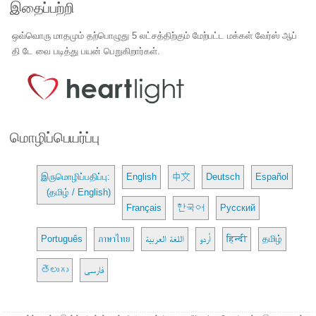
இதைப்பற்றி
ஒவ்வொரு மாதமும் தற்பொழுது 5 லட்சத்திற்கும் மேற்பட்ட மக்கள் வேர்ஸ் ஆப்
தி டே வை படித்து பயன் பெறுகிறார்கள்.
மொழிப்பெயர்ப்பு
இருமொழிப்பதிப்பு:
English
中文
Deutsch
Español
(தமிழ் / English)
Français
한국어
Русский
Português
ภาษาไทย
اللغة العربية
اُردو
हिन्दी
தமிழ்
తెలుగు
فارسی