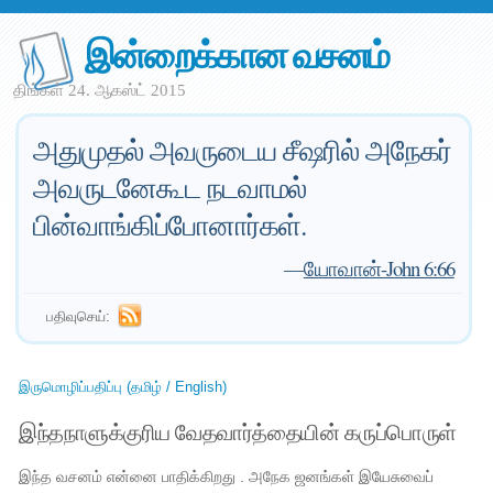
இன்றைக்கான வசனம்
திங்கள் 24. ஆகஸ்ட் 2015
அதுமுதல் அவருடைய சீஷரில் அநேகர்
அவருடனேகூட நடவாமல்
பின்வாங்கிப்போனார்கள்.
—
யோவான்-John 6:66
பதிவுசெய்:
இருமொழிப்பதிப்பு (தமிழ் / English)
இந்தநாளுக்குரிய வேதவார்த்தையின் கருப்பொருள்
இந்த வசனம் என்னை பாதிக்கிறது . அநேக ஜனங்கள் இயேசுவைப்