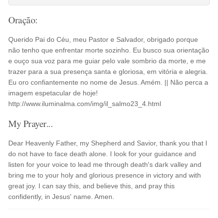
Oração:
Querido Pai do Céu, meu Pastor e Salvador, obrigado porque
não tenho que enfrentar morte sozinho. Eu busco sua orientação
e ouço sua voz para me guiar pelo vale sombrio da morte, e me
trazer para a sua presença santa e gloriosa, em vitória e alegria.
Eu oro confiantemente no nome de Jesus. Amém. || Não perca a
imagem espetacular de hoje!
http://www.iluminalma.com/img/il_salmo23_4.html
My Prayer...
Dear Heavenly Father, my Shepherd and Savior, thank you that I
do not have to face death alone. I look for your guidance and
listen for your voice to lead me through death's dark valley and
bring me to your holy and glorious presence in victory and with
great joy. I can say this, and believe this, and pray this
confidently, in Jesus' name. Amen.