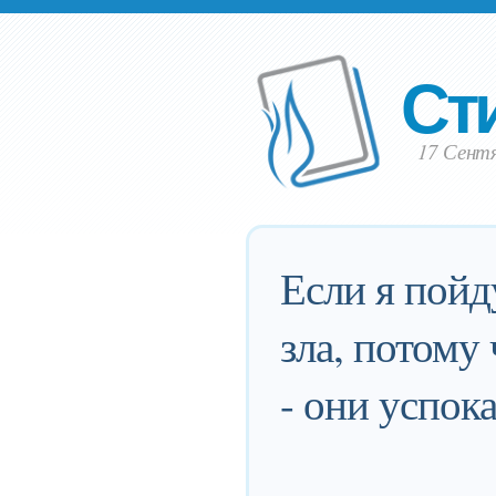
Ст
17 Сентя
Если я пойд
зла, потому
- они успок