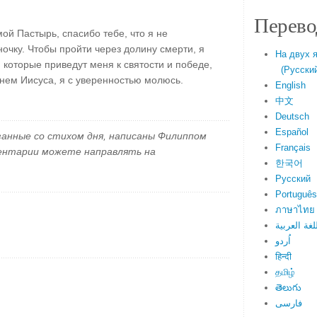
Перево
ой Пастырь, спасибо тебе, что я не
очку. Чтобы пройти через долину смерти, я
На двух 
 которые приведут меня к святости и победе,
(Русский 
нем Иисуса, я с уверенностью молюсь.
English
中文
Deutsch
Español
занные со стихом дня, написаны Филиппом
Français
ментарии можете направлять на
한국어
Русский
Português
ภาษาไทย
لغة العربية
اُردو
हिन्दी
தமிழ்
తెలుగు
فارسی