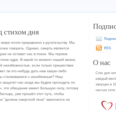
Подпис
 стихом дня
Подпис
 мире почти приравнено к ругательству. Мы
более говорить. Однако, смерть является
RSS
орая не оставит нас в покое. Мы теряем
О нас
ртном одре. В какой-то момент нашей жизни,
й неизбежностью, если только пришествие
жет ли кто-нибудь дать нам какую-либо
Стих дня чи
 мы сталкиваемся с неизбежным? Наш
каждый меся
и защитит нас когда мы будем проходить по
запущен в 19
ан, это обещание имеет большую силу, потому
частью сети
Пастырь, уже прошёл этот путь, чтобы
по "долине смертной тени" закончится не