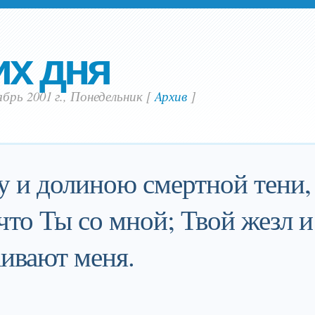
их дня
брь 2001 г., Понедельник
[
Aрхив
]
у и долиною смертной тени,
 что Ты со мной; Твой жезл 
аивают меня.