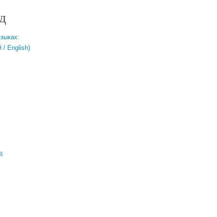
д
языках:
/ English)
ال