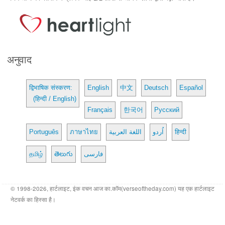
अनुवाद
द्विभाषिक संस्करण:
English
中文
Deutsch
Español
(हिन्दी / English)
Français
한국어
Русский
Português
ภาษาไทย
اللغة العربية
اُردو
हिन्दी
தமிழ்
తెలుగు
فارسی
© 1998-2026, हार्टलाइट, इंक वचन आज का.कॉम(verseoftheday.com) यह एक हार्टलाइट
नेटवर्क का हिस्सा है।