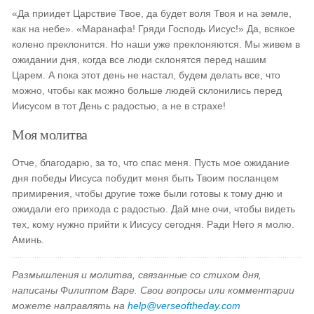
«Да приидет Царствие Твое, да будет воля Твоя и на земле,
как на небе». «Маранафа! Гряди Господь Иисус!» Да, всякое
колено преклонится. Но наши уже преклоняются. Мы живем в
ожидании дня, когда все люди склонятся перед нашим
Царем. А пока этот день не настал, будем делать все, что
можно, чтобы как можно больше людей склонились перед
Иисусом в тот День с радостью, а не в страхе!
Моя молитва
Отче, благодарю, за то, что спас меня. Пусть мое ожидание
дня победы Иисуса побудит меня быть Твоим посланцем
примирения, чтобы другие тоже были готовы к тому дню и
ожидали его прихода с радостью. Дай мне очи, чтобы видеть
тех, кому нужно прийти к Иисусу сегодня. Ради Него я молю.
Аминь.
Размышления и молитва, связанные со стихом дня,
написаны Филиппом Варе. Свои вопросы или комментарии
можете направлять на
help@verseoftheday.com