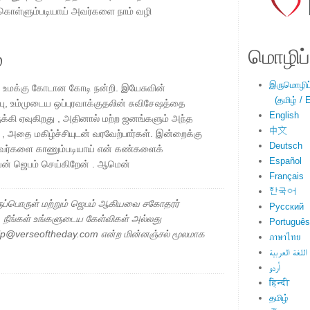
ொள்ளும்படியாய் அவர்களை நாம் வழி
மொழிப்ப
்
இருமொழிப்ப
 உமக்கு கோடான கோடி நன்றி. இயேசுவின்
(தமிழ் / E
்பு, உம்முடைய ஒப்புரவாக்குதலின் சுவிசேஷத்தை
English
க்கி ஏவுகிறது , அதினால் மற்ற ஜனங்களும் அந்த
中文
, அதை மகிழ்ச்சியுடன் வரவேற்பார்கள். இன்றைக்கு
Deutsch
்பவர்களை காணும்படியாய் என் கண்களைக்
Español
யேன் ஜெபம் செய்கிறேன் . ஆமென்
Français
한국어
ப்பொருள் மற்றும் ஜெபம் ஆகியவை சகோதரர்
Русский
ு. நீங்கள் உங்களுடைய கேள்விகள் அல்லது
Português
elp@verseoftheday.com என்ற மின்னஞ்சல் மூலமாக
ภาษาไทย
اللغة العربية
اُردو
हिन्दी
தமிழ்