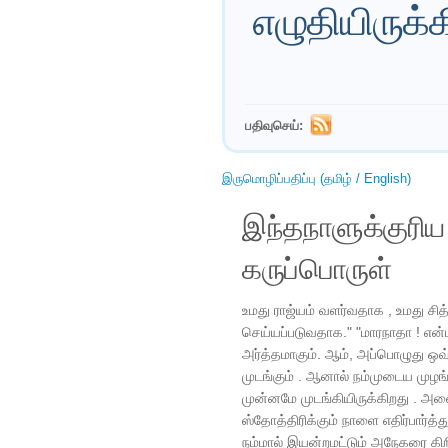
எழுதியிருக்க
பதிவுசெய்:
இருமொழிப்பதிப்பு (தமிழ் / English)
இந்தநாளுக்குரி
கருப்பொருள்
உமது ராஜ்யம் வளர்வதாக , உமது சித
செய்யப்படுவதாக." "மாரநாதா ! என
அர்த்தமாகும். ஆம், அப்பொழுது ஒவ
முடங்கும் . ஆனால் நம்முடைய முழங்
முன்னமே முடங்கியிருக்கிறது . அன
ஸ்தோத்திரிக்கும் நாளை எதிர்பார்த
நம்மால் இயன்றமட்டும் அநேகரை கிற