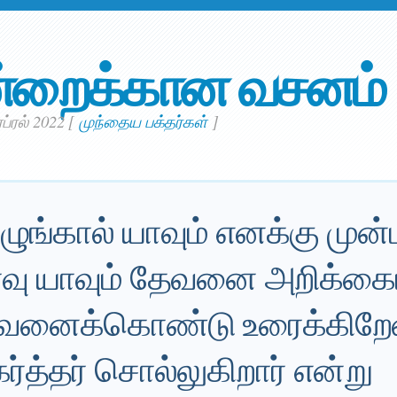
்றைக்கான வசனம்
ப்ரல் 2022
[
முந்தைய பக்தர்கள்
]
ுழுங்கால் யாவும் எனக்கு முன
 நாவு யாவும் தேவனை அறிக்க
ஜீவனைக்கொண்டு உரைக்கிறே
ர்த்தர் சொல்லுகிறார் என்று