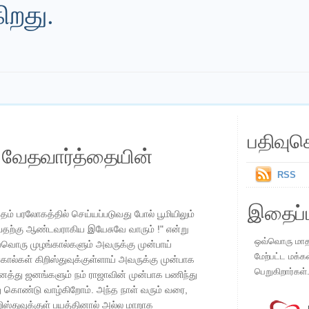
ிறது.
பதிவுச
ய வேதவார்த்தையின்
RSS
இதைப்ப
்தம் பரலோகத்தில் செய்யப்படுவது போல் பூமியிலும்
்பதற்கு ஆண்டவராகிய இயேசுவே வாரும் !" என்று
ஒவ்வொரு மாதமு
்வொரு முழங்கால்களும் அவருக்கு முன்பாய்
மேற்பட்ட மக்க
கால்கள் கிறிஸ்துவுக்குள்ளாய் அவருக்கு முன்பாக
பெறுகிறார்கள்
ைத்து ஜனங்களும் நம் ராஜாவின் முன்பாக பணிந்து
்து கொண்டு வாழ்கிறோம். அந்த நாள் வரும் வரை,
ிஸ்துவுக்குள் பயத்தினால் அல்ல மாறாக