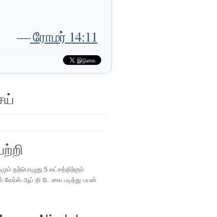
—
ரோமர் 14:11
ெய்
ற்றி
ம் தற்பொழுது 5 லட்சத்திற்கும்
ள் வேர்ஸ் ஆப் தி டே வை படித்து பயன்
.