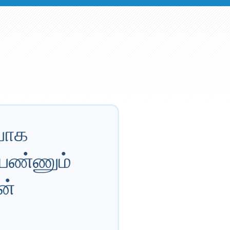
்பாக
ைபண்ணும்
ன்