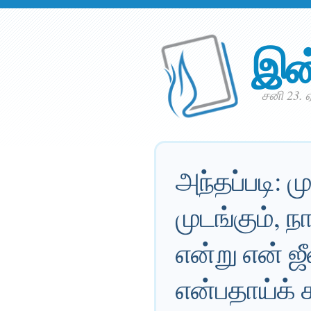
இன
சனி 23. ஏ
அந்தப்படி: ம
முடங்கும்,
என்று என் 
என்பதாய்க் க