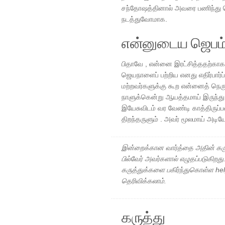
சந்தோஷத்தினால் அவரை பணிந்து க
நடத்துவோமாக.
என்னுடைய ஜெபம
பிதாவே , என்னை இரட்சித்ததற்காக
ஜெயநாளைப் பற்றிய எனது எதிர்பார்ப
மற்றவர்களுக்கு கூற என்னைத் நெரு
நாளுக்கென்று ஆயத்தமாய் இருந்து 
இயேசுவிடம் வர வேண்டி காத்திருப
திறந்தருளும் . அவர் மூலமாய் அடி
இன்றைக்கான வார்த்தை அதின் கரு
பில்வேர் அவர்களால் எழுதப்படுகிறத
கருத்துக்களை பகிர்ந்துகொள்ள h
தெரிவிக்கலாம்.
கருத்து