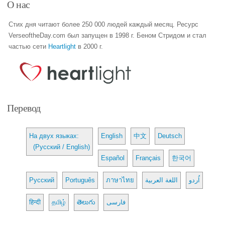
О нас
Стих дня читают более 250 000 людей каждый месяц. Ресурс
VerseoftheDay.com был запущен в 1998 г. Беном Стридом и стал
частью сети
Heartlight
в 2000 г.
Перевод
На двух языках:
English
中文
Deutsch
(Русский / English)
Español
Français
한국어
Русский
Português
ภาษาไทย
اللغة العربية
اُردو
हिन्दी
தமிழ்
తెలుగు
فارسی