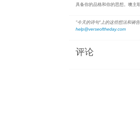
具备你的品格和你的思想。噢主
"今天的诗句"上的这些想法和祷告都
help@verseoftheday.com
评论