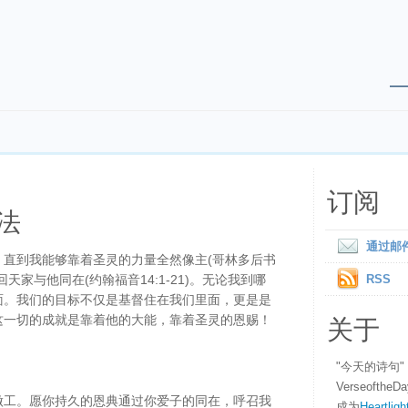
订阅
法
通过邮
，直到我能够靠着圣灵的力量全然像主(哥林多后书
回天家与他同在(约翰福音14:1-21)。无论我到哪
RSS
面。我们的目标不仅是基督住在我们里面，更是是
关于
这一切的成就是靠着他的大能，靠着圣灵的恩赐！
"今天的诗句
Verseofth
做工。愿你持久的恩典通过你爱子的同在，呼召我
成为
Heartligh