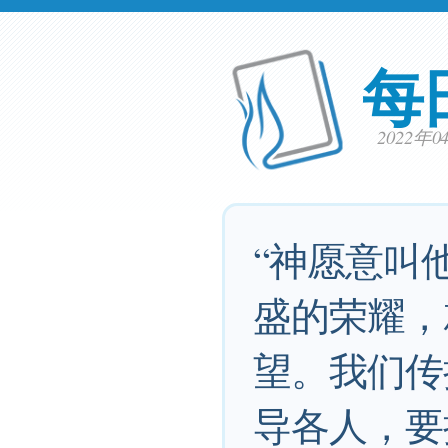
每
2022年
“神愿意叫
盛的荣耀，
望。我们传
导各人，要