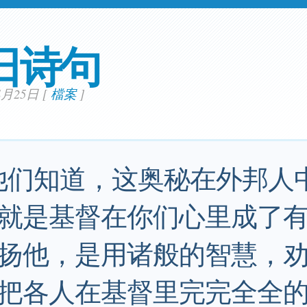
日诗句
04月25日
[
檔案
]
他们知道，这奥秘在外邦人
就是基督在你们心里成了
扬他，是用诸般的智慧，
把各人在基督里完完全全