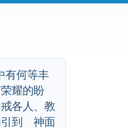
中有何等丰
有荣耀的盼
劝戒各人、教
的引到 神面