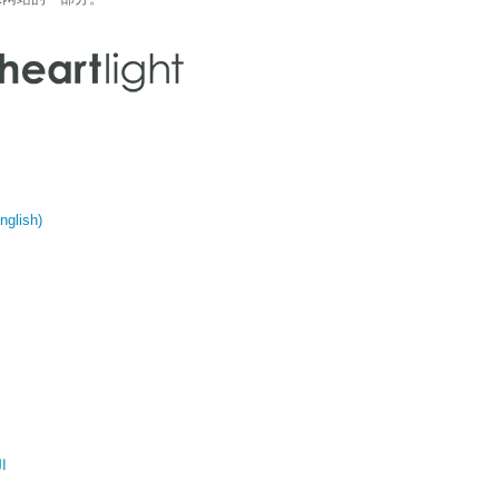
glish)
ال