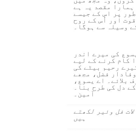
کروں، وہ مجھ میں
 ہمارا مقصد یہ ہے
طور پر اس کے جیسے
قوت اور اُس کے روح
ے وسیلہ سے ہوگا۔
سوع کی میرے اندر
 کام کرنے کے لیے
یرے رحیم بیٹے کی
وفادار فضل، مجھے
ف بلائے۔ اے یسوع،
کے دل کی طرح بنا۔
آمین۔
لات فل وئیر لکھتے
ہیں