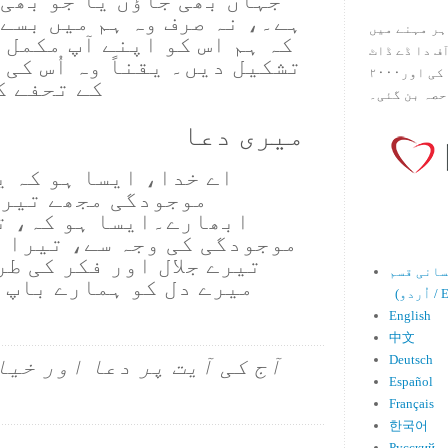
جہاں بھی جاؤں یا جو بھی 
ہے۔، نہ صرف وہ ہم میں بسے
ہر مہنے میں
کہ ہم اس کو اپنے آپ مکمل 
س آف دا ڈے ڈاٹ
تشکیل دیں۔ یقناً وہ اُس کی 
کام ۱۹۹۸ میں بین سٹیڈ نے شروع کی اور۲۰۰۰
کے تحفے ک
حصہ بن گئی۔
میری دعا
اے خدا، ایسا ہو کہ ی
موجودگی مجھے تیرا
ابھارے۔ایسا ہو کہ، ت
موجودگی کی وجہ سے، تیرا 
تیرے جلال اور فکر کی طر
میرے دل کو ہمارے باپ 
Engl)
English
中文
Deutsch
آج کی آیت پر دعا اور خیا
Español
Français
한국어
Русский