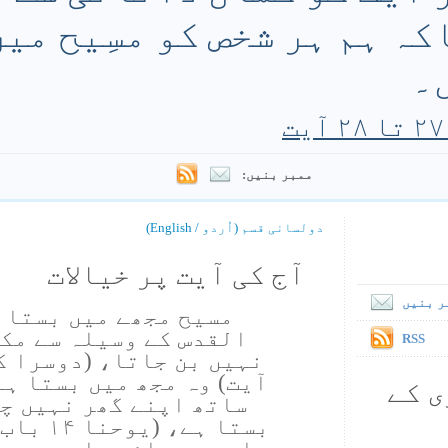
ہ ہم ہر شخص کو مسِیح میں
۔
ممبر بنیں:
دولسانی قسم (اُردو / English)
آج کی آیت پر خیالات
ر بنیں
مسیح مجھے میں بستا ہ
القدس کے وسیلہ سے مکم
RSS
آیت) وہ مجھ میں بستا ہے
ی کے
ساتھ اپنے گھر نہیں چل