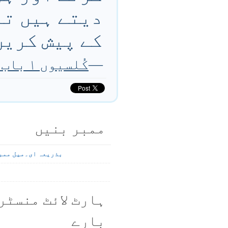
دیتے ہیں تاک
کے پیش کریں
—
کُلسیوں ۱ باب ۲۷ تا ۲۸ آیت
ممبر بنیں
بذریعہ ای۔میل ممب
ہارٹ لائٹ منسٹر
بارے