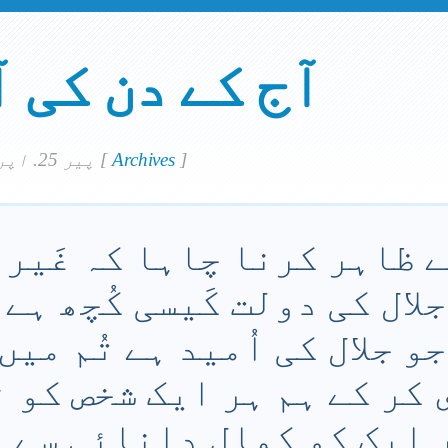
آج کے دن کی 
]
Archives
[
پير 25. اپريل 2022
نے ظاہر کرنا چاہا کہ غَیر
جلال کی دولت کَیسی کُچھ ہے
جو جلال کی اُمید ہے تُم می
ی کر کے ہم ہر ایک شخص کو 
 ایک کو کمال دانائی سے 