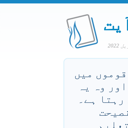
آیت
 قوموں میں
 اور وہ یہ
ں رہتا ہے۔
نصیحت
تعلیم