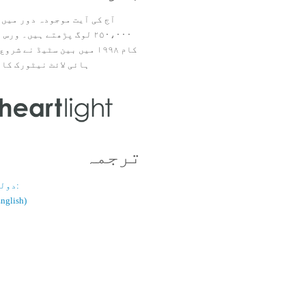
آج کی آیت موجودہ دور میں 
۲۵۰،۰۰۰ لوگ پڑھتے ہیں۔ ور
ہائی لائٹ نیٹورک کا 
ترجمہ
دولسانی قسم:
(اُردو / ish