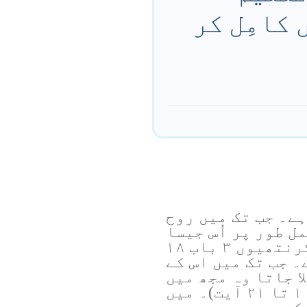
 کامِل کر
ے۔ جب تک میں روح
ل طور پر اُس جیسا
نہیں بن جاتا، (دوسرا کرنتھیوں ۳ باب ۱۸
۔ جب تک میں اس کے
ا جاتا وہ مجھ میں
بستا ہے، (یوحنا ۱۴ باب ۱ تا ۲۱ آیت)۔ میں