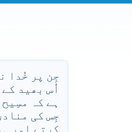
جِن پر خُدا 
اُس بھید کے 
ہے کہ مسِیح 
جِس کی مناد
کرتے اور ہر