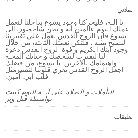
صلاتي
يا الله، فليحركنا وجود يسوع بداخلنا لنعمل
عملك اليوم عالمين انه و نحن شاخصون الي
يسوع فان الروح القدس يعمل علي تغييرينا
لنصبح مثله . فلتكن نعمتك الثابته، من خلال
وجود ابنك الكريم و قوة الروح القدس دعوة
لنا لنقترب لشخصك و حياتك المحبة
واهتمامك بالاخرين. يا يسوع، من فضلك
اجعل الروح القدس يعزي قلوبنا لنصيرمثل
قلب ابي. آمين.
التأملات و الصلاة على آيــة اليوم كتبت
بواسطة فيل وير
تعليقات