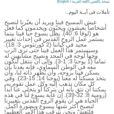
نسخة باللغتين (اللغة العربية / English)
تأملات فى آيــة اليوم...
عيش المسيح فينا ويريد أن يغيّرنا لنصبح
أشخاصاً يعيشون ويحبّون ويخدمون كما فعل
هو (لوقا 6: 40). يظل يسوع حياً فينا بينما
يستمر عمل الروح القدس في إحداث تغيير
مجيد في كياننا (2 كورنثوس 3: 18).
وسيستمر هذا العمل فينا حتى نرى الرب
وجهاً لوجه في المجد ونصبح مشابهين له
تماماً (1 يوحنا 3: 1-3). وإلى أن ننتقل لنكون
معه في الوطن السماوي، فإنه يعدنا بأن
يسكن فينا بروحه، وأن يُظهر ذاته لنا، وأن
يتخذ مسكناً له معنا (يوحنا 14: 15-23). ​​وفي
كل مكان نذهب إليه وكل عمل نقوم به،
يمكننا أن نثق بأنه لن يتركنا أو يتخلى عنا أبداً
(رومية 8: 32-39). إن غاية يسوع لنا في هذه
الحياة هي أن يقوم الروح القدس بتغييرنا
لنصبح أكثر شبهاً بيسوع وبصورة أكمل.
فلنَعِشْ ونحن نترقب هذا الأمر العظيم!