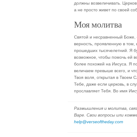
должны возвеличивать. Церков
а не просто живет по своей со
Моя молитва
Святой и несравненный Боже, 
верность, проявленную в том,
прошедших тысячелетний. Я бу
возможное, чтобы помочь ей во
более похожей на Иисуса. Я п
величаем превыше всего, и чт
Твоя воля, открытая в Твоем С
Тебе, даже если церковь, в сл
прославляет Тебя. Во имя Иис
Размышления и молитва, свя
Варе. Свои вопросы или ком
help@verseoftheday.com