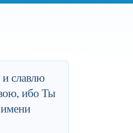
 и славлю
вою, ибо Ты
 имени