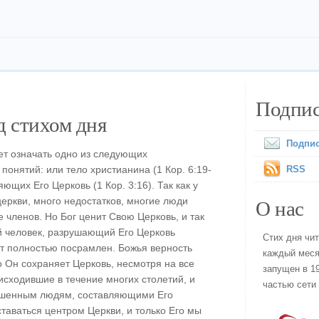
Подпис
 стихом дня
Подпис
ет означать одно из следующих
онятий: или тело христианина (1 Кор. 6:19-
RSS
ющих Его Церковь (1 Кор. 3:16). Так как у
О нас
церкви, много недостатков, многие люди
 членов. Но Бог ценит Свою Церковь, и так
й человек, разрушающий Его Церковь
Стих дня чи
т полностью посрамлен. Божья верность
каждый меся
о Он сохраняет Церковь, несмотря на все
запущен в 19
исходившие в течение многих столетий, и
частью сети
ршенным людям, составляющими Его
таваться центром Церкви, и только Его мы