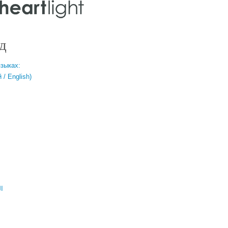
д
языках:
/ English)
ال