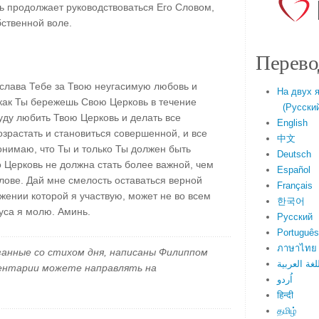
ь продолжает руководствоваться Его Словом,
бственной воле.
Перево
слава Тебе за Твою неугасимую любовь и
На двух 
 как Ты бережешь Свою Церковь в течение
(Русский 
ду любить Твою Церковь и делать все
English
зрастать и становиться совершенной, и все
中文
онимаю, что Ты и только Ты должен быть
Deutsch
о Церковь не должна стать более важной, чем
Español
лове. Дай мне смелость оставаться верной
Français
ужении которой я участвую, может не во всем
한국어
уса я молю. Аминь.
Русский
Português
ภาษาไทย
занные со стихом дня, написаны Филиппом
لغة العربية
ментарии можете направлять на
اُردو
हिन्दी
தமிழ்