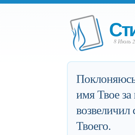
Ст
8 Июль 2
Поклоняюсь
имя Твое за
возвеличил 
Твоего.