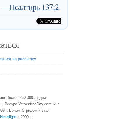
—
Псалтирь 137:2
аться
аться на рассылку
тают более 250 000 людей
ц. Ресурс VerseoftheDay.com был
98 г. Беном Стридом и стал
Heartlight
в 2000 г.