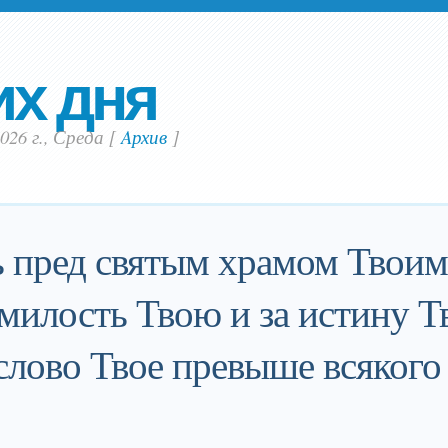
их дня
026 г., Среда
[
Aрхив
]
 пред святым храмом Твоим
 милость Твою и за истину Т
слово Твое превыше всякого