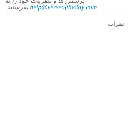
پرسش ها و نظریات خود را به
help@verseoftheday.com
بفرستید.
نظرات