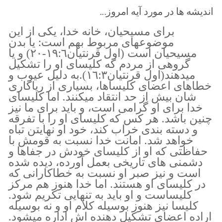
اندیشه ها در مورد آیه امروز...
براى مسيحيان، خانه خدا، يكى از اين
موضوعهاى مربوط بهم است: يا بدن
مسيحيان است (اول قرنتيان١٩:٦-٢٠) و يا
گروهى از مردم كه كليساى او را تشكيل
ميدهند(اول قرنتيان١٦:٣).به دليل عيوب و
خطاهاى اعضاى كليساها، بسيارى از رياكارى
شان بيش از حد انتقاد ميكنند. اما كليساى
خدا براى او گرامى است، و بايد براى ما نيز
چنين باشد. هر كس كه كليساى او را با تفرقه
و دسته بندى خراب كند، خود او نهايتن تباه
خواهد شد. امانت خدا نسبت به قومش با
حفاظتى كه او از كليساى خودش در جفاها و
دشمنى هاى تاريخى بعمل آورده، ديده شده
است و نيز صبر او نسبت به خطاكارانى كه
در كليساى او هستند. اما خدا هنوز هم مركز
كليساست و او بايد به تنهايى تكريم شود.
كليسا نيز هنوز بوسيله كلام او و نه بوسيله
اراده اعضاى تشكيل دهنده اش اداره ميشود.