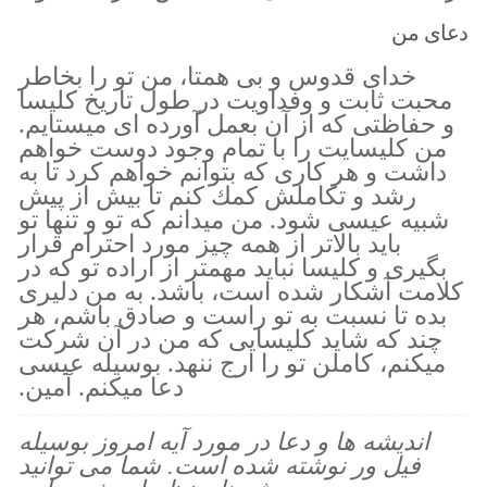
دعای من
خداى قدوس و بى همتا، من تو را بخاطر
محبت ثابت و وفداويت در طول تاريخ كليسا
و حفاظتى كه از آن بعمل آورده اى ميستايم.
من كليسايت را با تمام وجود دوست خواهم
داشت و هر كارى كه بتوانم خواهم كرد تا به
رشد و تكاملش كمك كنم تا بيش از پيش
شبيه عيسى شود. من ميدانم كه تو و تنها تو
بايد بالاتر از همه چيز مورد احترام قرار
بگيرى و كليسا نبايد مهمتر از اراده تو كه در
كلامت آشكار شده است، باشد. به من دليرى
بده تا نسبت به تو راست و صادق باشم، هر
چند كه شايد كليسايى كه من در آن شركت
ميكنم، كاملن تو را ارج ننهد. بوسيله عيسى
دعا ميكنم. آمين.
اندیشه ها و دعا در مورد آیه امروز بوسیله
فیل ور نوشته شده است. شما می توانید