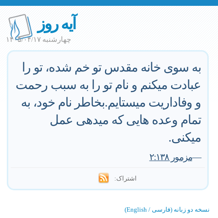
آیه روز
چهارشنبه ۱۴۰۵/۰۴/۱۷
به سوى خانه مقدس تو خم شده، تو را
عبادت ميكنم و نام تو را به سبب رحمت
و وفاداريت ميستايم.بخاطر نام خود، به
تمام وعده هايى كه ميدهى عمل
ميكنى.
—
مزمور ۲:۱۳۸
اشتراک:
نسخه دو زبانه (فارسی / English)