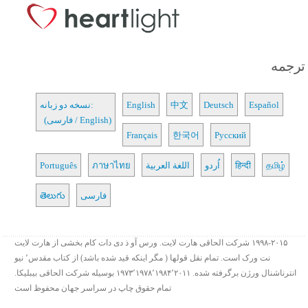
ترجمه
Español
Deutsch
中文
English
نسخه دو زبانه:
(فارسی / English)
Français
한국어
Русский
தமிழ்
हिन्दी
اُردو
اللغة العربية
ภาษาไทย
Português
فارسی
తెలుగు
۱۹۹۸-۲۰۱۵ شرکت الحاقی هارت لایت. ورس آو ذ دی دات کام بخشی از هارت لایت
نت ورک است. تمام نقل قولها ( مگر اینکه قید شده باشد) از کتاب مقدس٬ نیو
انترناشنال ورژن برگرفته شده. ۱۹۷۳٬۱۹۷۸٬۱۹۸۴٬۲۰۱۱ بوسیله شرکت الحاقی بیبلیکا.
تمام حقوق چاپ در سراسر جهان محفوظ است