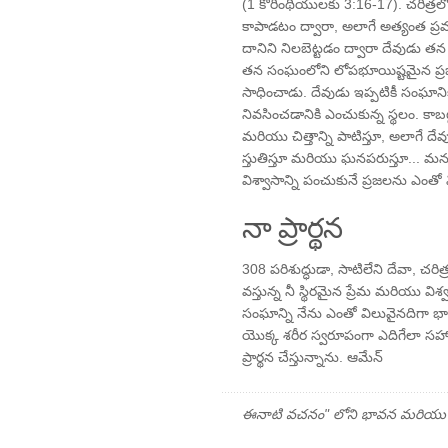
(1 కొరింథీయులకు 3:16-17). చరిత్
కాపాడటం ద్వారా, అలాగే అత్యంత 
దానిని నిలబెట్టడం ద్వారా దేవుడు త
తన సంఘంలోని లోపభూయిష్టమైన ప్
సాధించాడు. దేవుడు ఇప్పటికీ సంఘాన
నివసించడానికి ఎంచుకున్న స్థలం. కాబట్
మరియు చిత్తాన్ని పాటిస్తూ, అలాగే 
స్తుతిస్తూ మరియు ఘనపరుస్తూ...
విశ్వాసాన్ని పంచుకునే ప్రజలను ఎంతో
నా ప్రార్థన
308 పరిశుద్ధుడా, సాటిలేని దేవా, చ
వస్తున్న నీ స్థిరమైన ప్రేమ మరియు విశ్
సంఘాన్ని నేను ఎంతో విలువైనదిగా భావి
యొక్క శరీర స్వరూపంగా ఎదిగేలా సహాయ
ప్రార్థన చేస్తున్నాను. ఆమేన్
ఈనాటి వచనం" లోని భావన మరియు ప్రార