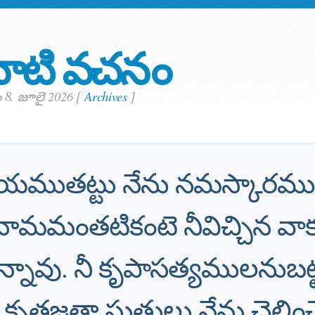
ాటి వచనం
 8. జూలై 2026
[
Archives
]
ధాలయముతట్టు నేను నమస్కారమ
 నామమంతటికంటె నీవిచ్చిన వా
్నావు. నీ కృపాసత్యములనుబట్ట
తజ్ఞతా స్తుతులు నేను చెల్లిం