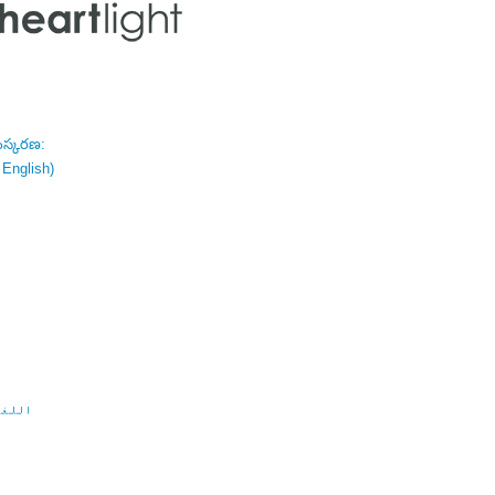
ంస్కరణ:
 English)
اللغة