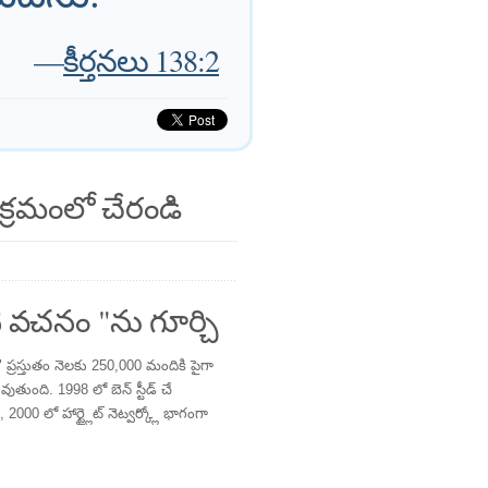
—
కీర్తనలు 138:2
క్రమంలో చేరండి
 వచనం "ను గూర్చి
్రస్తుతం నెలకు 250,000 మందికి పైగా
తుంది. 1998 లో బెన్ స్టీడ్ చే
 2000 లో హార్ట్లైట్ నెట్వర్క్లో భాగంగా