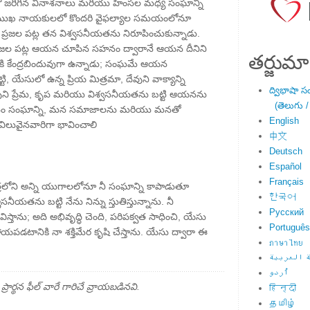
రలో జరిగిన వినాశనాలు మరియు హింసల మధ్య సంఘాన్ని
ప్రముఖ నాయకులలో కొందరి వైఫల్యాల సమయంలోనూ
న ప్రజల పట్ల తన విశ్వసనీయతను నిరూపించుకున్నాడు.
రజల పట్ల ఆయన చూపిన సహనం ద్వారానే ఆయన దీనిని
తర్జుమా
ికి కేంద్రబిందువుగా ఉన్నాడు; సంఘమే ఆయన
టి, యేసులో ఉన్న ప్రియ మిత్రమా, దేవుని వాక్యాన్ని
ద్విభాషా స
దేవుని ప్రేమ, కృప మరియు విశ్వసనీయతను బట్టి ఆయనను
(తెలుగు /
 మనం సంఘాన్ని, మన సమాజాలను మరియు మనతో
English
 విలువైనవారిగా భావించాలి
中文
Deutsch
Español
Français
రిత్రలోని అన్ని యుగాలలోనూ నీ సంఘాన్ని కాపాడుతూ
한국어
వసనీయతను బట్టి నేను నిన్ను స్తుతిస్తున్నాను. నీ
Русский
స్తాను; అది అభివృద్ధి చెంది, పరిపక్వత సాధించి, యేసు
Português
పడటానికి నా శక్తిమేర కృషి చేస్తాను. యేసు ద్వారా ఈ
ภาษาไทย
 العربية
اُردو
్థన ఫీల్ వారే గారిచే వ్రాయబడినవి.
हिन्दी
தமிழ்