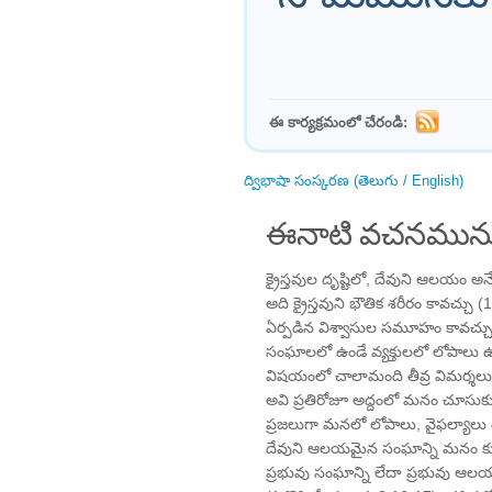
ఈ కార్యక్రమంలో చేరండి:
ద్విభాషా సంస్కరణ (తెలుగు / English)
ఈనాటి వచనమును
క్రైస్తవుల దృష్టిలో, దేవుని ఆలయం
అది క్రైస్తవుని భౌతిక శరీరం కావచ
ఏర్పడిన విశ్వాసుల సమూహం కావచ్చు
సంఘాలలో ఉండే వ్యక్తులలో లోపాల
విషయంలో చాలామంది తీవ్ర విమర్శలు
అవి ప్రతిరోజూ అద్దంలో మనం చూసుకునే 
ప్రజలుగా మనలో లోపాలు, వైఫల్యాల
దేవుని ఆలయమైన సంఘాన్ని మనం కూడ
ప్రభువు సంఘాన్ని లేదా ప్రభువు ఆల