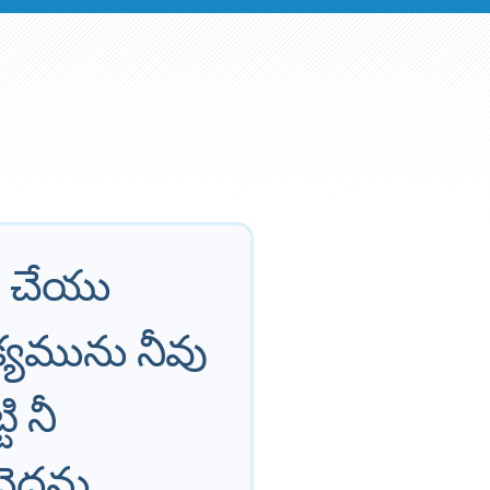
ు చేయు
క్యమును నీవు
ి నీ
చెదను.