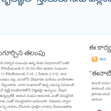
ఈ కార్య
గూర్చిన తలంపు
RSS
 అనేది పరస్పర సంబంధం ఉన్న రెండు విషయాలలో ఒకటి:
్చు (1 కొరింథీయులకు 6:19-20) లేదా ఆయన సంఘంగా
"ఈనాటి
 (1 కొరింథీయులకు 3:16; 1 పేతురు 2:4-5). మన
ు ఉండటం వల్ల, మనలోని వేషధారణ మరియు బలహీనతల
ఈనాటి వచనం" ప
 చేస్తుంటారు. చాలా సంఘాలలో ఉన్న సమస్య ఏమిటంటే,
పాఠకులచే చదువు
వ్యక్తి లాంటివారితోనే నిర్మితమై ఉన్నాయి. దేవుని
ప్రారంభించబడి ,
ు ఉన్నప్పటికీ, ఆయన సంఘం ఆయనకు ఎంతో విలువైనది.
మారింది.
ా ఎంతో విలువైనదిగా భావించాలి. విభజనల ద్వారా
యాన్ని నాశనం చేసేవారు పూర్తిగా నాశనం చేయబడతారు