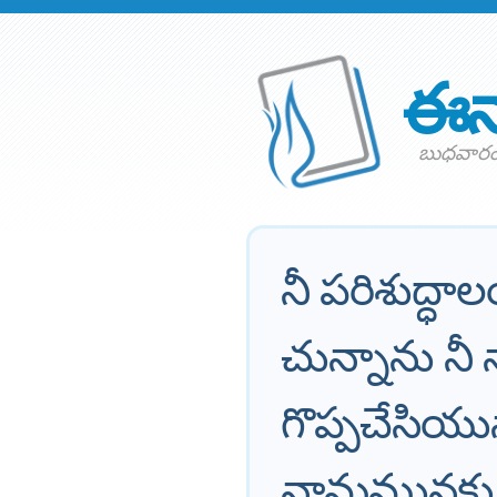
ఈన
బుధవారం
నీ పరిశుద్
చున్నాను నీ
గొప్పచేసియున
నామమునకు కృ